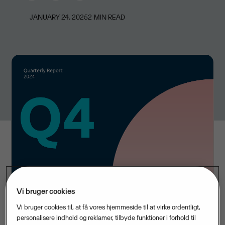
JANUARY 24, 2025
2
MIN READ
Vi bruger cookies
Vi bruger cookies til, at få vores hjemmeside til at virke ordentligt,
personalisere indhold og reklamer, tilbyde funktioner i forhold til
Visma leverede en omsætning på 737 millioner euro i