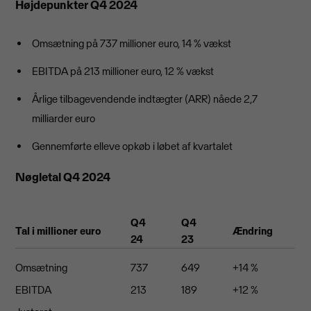
Højdepunkter Q4 2024
Omsætning på 737 millioner euro, 14 % vækst
EBITDA på 213 millioner euro, 12 % vækst
Årlige tilbagevendende indtægter (ARR) nåede 2,7
milliarder euro
Gennemførte elleve opkøb i løbet af kvartalet
Nøgletal Q4 2024
Q4
Q4
Tal i millioner euro
Ændring
24
23
Omsætning
737
649
+14 %
EBITDA
213
189
+12 %