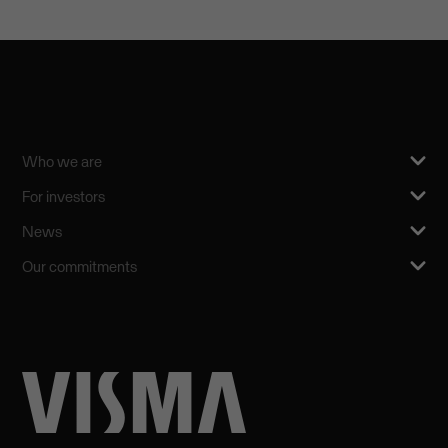
Who we are
For investors
News
Our commitments