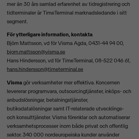
mer än 30 års samlad erfarenhet av tidregistrering och
tidterminaler är TimeTerminal marknadsledande i sitt
segment.
För ytterligare information, kontakta
Björn Mattsson, vd för Visma Agda, 0431-44 94 00,
bjorn.mattsson@visma.se
Hans Hindersson, vd för TimeTerminal, 08-522 046 61,
hans.hindersson@timeterminal.se
Visma
gör verksamheter mer effektiva. Koncernen
levererar programvara, outsourcingtjänster, inköps- och
anbudslösningar, betalningstjänster,
butiksdatalösningar samt IT-relaterade utvecklings-
och konsulttjänster. Visma förenklar och automatiserar
verksamhetsprocesser inom både privat och offentlig
sektor. 340 000 nordeuropeiska kunder använder