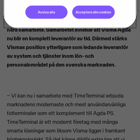
Avvisa alla
Acceptera alla cookies
Visma Agda och TimeTerminal inleder ett nytt och
nära samarbete. Samarbetet innebär att Visma Agda
nu blir en komplett leverantör av tid. Därmed stärks
Vismas position ytterligare som ledande leverantör
av system och tjänster inom lön- och
personalområdet på den svenska marknaden.
− Vi kan nu i samarbete med TimeTerminal erbjuda
marknadens modernaste och mest användarvänliga
tidterminaler som ett komplement till Agda PS.
TimeTerminal är ett modernt företag med många
smarta lösningar som liksom Visma ligger i framkant
högteknologiskt. Så det känns därför extra bra att vi