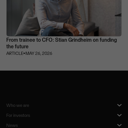
From trainee to CFO: Stian Grindheim on funding
the future
ARTICLE
⏵
MAY 26, 2026
Who we are
For investors
News