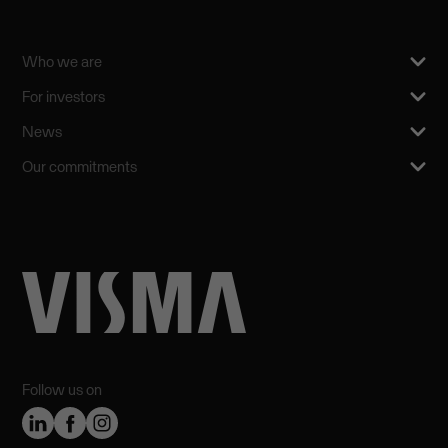
Who we are
For investors
News
Our commitments
Follow us on