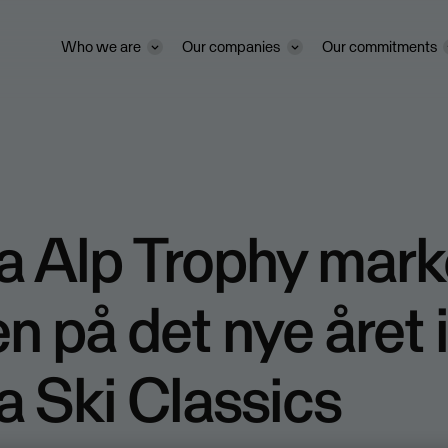
Who we are
Our companies
Our commitments
 Alp Trophy mark
en på det nye året 
 Ski Classics