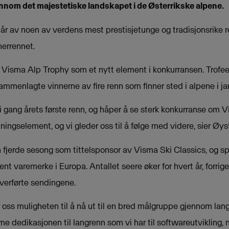
ennom det majestetiske landskapet i de Østerrikske alpene.
år av noen av verdens mest prestisjetunge og tradisjonsrike 
errennet.
or Visma Alp Trophy som et nytt element i konkurransen. Tro
sammenlagte vinnerne av fire renn som finner sted i alpene i ja
e i gang årets første renn, og håper å se sterk konkurranse om 
nningselement, og vi gleder oss til å følge med videre, sier Ø
in fjerde sesong som tittelsponsor av Visma Ski Classics, og spo
jent varemerke i Europa. Antallet seere øker for hvert år, forri
overførte sendingene.
 oss muligheten til å nå ut til en bred målgruppe gjennom lan
 dedikasjonen til langrenn som vi har til softwareutvikling, 