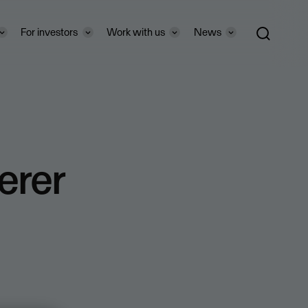
For investors
Work with us
News
erer
i