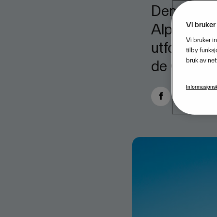
Denne hel
Vi bruker
Alp Trophy,
Vi bruker i
utfordrend
tilby funks
bruk av net
de Østerri
Informasjonsk