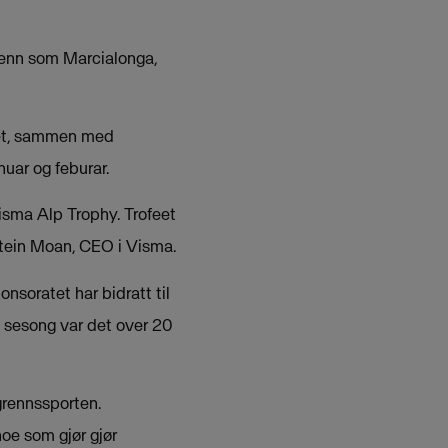
renn som Marcialonga,
feet, sammen med
nuar og feburar.
Visma Alp Trophy. Trofeet
ystein Moan, CEO i Visma.
nsoratet har bidratt til
ge sesong var det over 20
grennssporten.
noe som gjør gjør