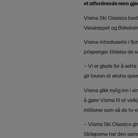
et utfordrende renn gj
Visma Ski Classics best
Vasaloppet og Birkebein
Visma introduserte i fj
prispenger, tildeles de 
– Vi er glade for å sett
gir touren et ekstra spe
Visma gikk nylig inn i s
å gjøre Visma til et velk
millioner som så de tv-
– Visma Ski Classics gir
Skiløperne har den samme