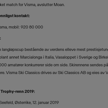
rket match for Visma, avslutter Moan.
ennligst kontakt:
isma, mobil: 920 80 000
:
n langløpscup bestående av verdens elleve mest prestisjetung
 blant annet Marcialonga i Italia, Vasaloppet i Sverige og Birk
 000 amatører konkurrerer side om side. Skirennene sendes på
eere. Visma Ski Classics drives av Ski Classics AB og eies av
p Trophy-renn 2019:
Seefeld, Østerrike, 12. januar 2019