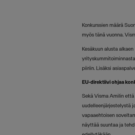
Konkurssien määrä Suom
myös tänä vuonna. Visma
Kesäkuun alusta alkaen ka
yrityskummitoiminnasta
piiriin. Lisäksi asiaspal
EU-direktiivi ohjaa ko
Sekä Visma Amilin että 
uudelleenjärjestelystä 
vapaaehtoisen soveltami
näyttää suuntaa ja tehdä
edellytäkään.