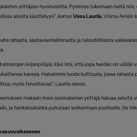
aisten yrittäjien hyvinvointia. Pyrimme tukemaan heitä niin, 
llisia asioita käsittelyyn”, kertoo
Vesa Laurila
, Visma Amilin 
he rahasta, saatavienhallinnasta ja taloudellisista vaikeuksis
le.
oimistojen kirjanpitäjiä, kävi ilmi, että jopa heidän on välillä
kaittensa kanssa. Haluamme luoda kulttuuria, jossa rahasta
llittua, myös toivottavaa”, Laurila sanoo.
emuksen mukaan moni suomalainen yrittäjä haluaa selvitä vii
än, ja hankaluuksista puhutaan korkeintaan puolisolle. Se te
s kasvuvaiheeseen