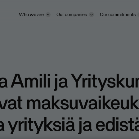
Who we are
Our companies
Our commitments
 Amili ja Yritysk
avat maksuvaikeuk
a yrityksiä ja edis