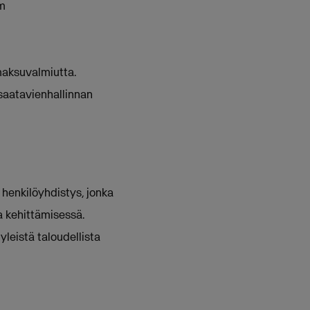
om
maksuvalmiutta.
 saatavienhallinnan
henkilöyhdistys, jonka
a kehittämisessä.
leistä taloudellista