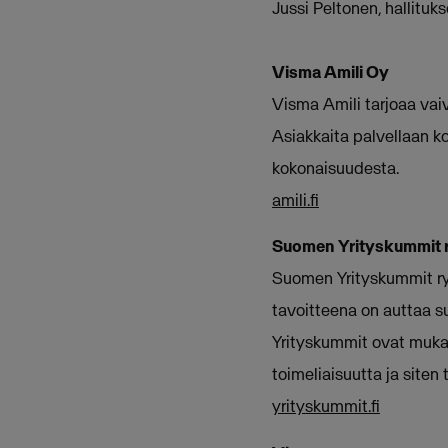
Jussi Peltonen, hallitu
Visma Amili Oy
Visma Amili tarjoaa vai
Asiakkaita palvellaan ko
kokonaisuudesta.
amili.fi
Suomen Yrityskummit 
Suomen Yrityskummit ry
tavoitteena on auttaa su
Yrityskummit ovat mukan
toimeliaisuutta ja sit
yrityskummit.fi