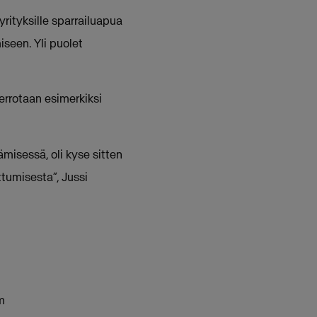
yrityksille sparrailuapua
seen. Yli puolet
rrotaan esimerkiksi
misessä, oli kyse sitten
ttumisesta”, Jussi
m