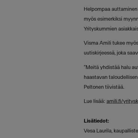
Helpompaa auttaminen on 
myös esimerkiksi myynni
Yrityskummien asiakkai
Visma Amili tukee myös 
uutiskirjeessä, joka saav
”Meitä yhdistää halu aut
haastavan taloudellisen 
Peltonen tiivistää.
Lue lisää:
amili.fi/yrity
Lisätiedot:
Vesa Laurila, kaupallist