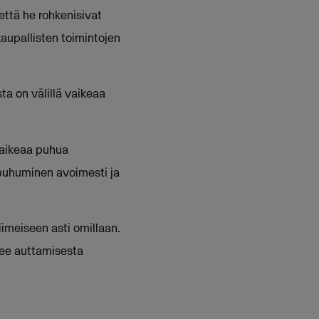
että he rohkenisivat
kaupallisten toimintojen
ta on välillä vaikeaa
 vaikeaa puhua
 puhuminen avoimesti ja
meiseen asti omillaan.
kee auttamisesta