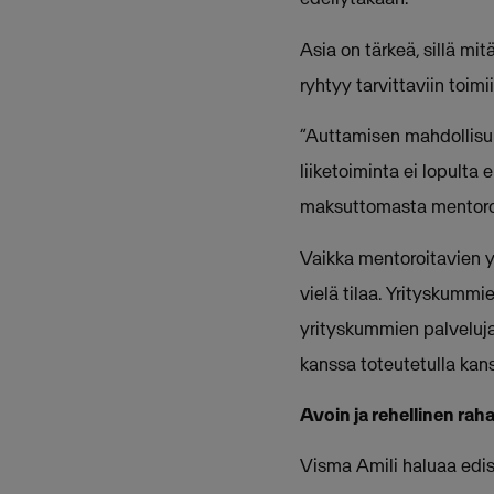
Asia on tärkeä, sillä mi
ryhtyy tarvittaviin toi
”Auttamisen mahdollisuud
liiketoiminta ei lopulta
maksuttomasta mentoroi
Vaikka mentoroitavien yr
vielä tilaa. Yrityskummi
yrityskummien palveluja 
kanssa toteutetulla kans
Avoin ja rehellinen rah
Visma Amili haluaa edis