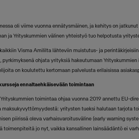
essa oli viime vuonna ennätysmäinen, ja kehitys on jatkunu
n ja Yrityskummien välinen yhteistyö tuo helpotusta yrityst
ikkiin Visma Amililta lähteviin muistutus- ja perintäkirjeisiin
, pyrkimyksenä ohjata yrityksiä hakeutumaan Yrityskummien 
velijoita on koulutettu kertomaan palvelusta erilaisissa asiakas
nkursseja ennaltaehkäisevään toimintaan
Yrityskummien toimintaa ohjaa vuonna 2019 annettu EU-direk
ja maksukyvyttömyydestä: yritysten tueksi halutaan tarjota toi
sen piirissä oleva varhaisvaroitusväline (early warning syst
 toimenpiteitä jo nyt, vaikka kansallinen lainsäädäntö ei var