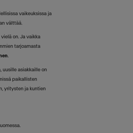
llisissa vaikeuksissa ja
an välttää.
vielä on. Ja vaikka
skummien tarjoamasta
onen
.
uusille asiakkaille on
missä paikallisten
, yritysten ja kuntien
 Suomessa.