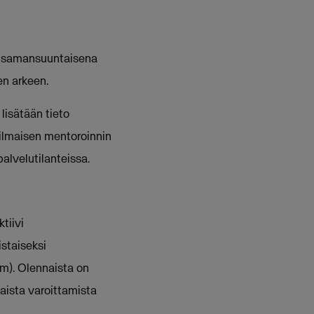
t samansuuntaisena
en arkeen.
 lisätään tieto
ilmaisen mentoroinnin
palvelutilanteissa.
tiivi
staiseksi
em). Olennaista on
haista varoittamista