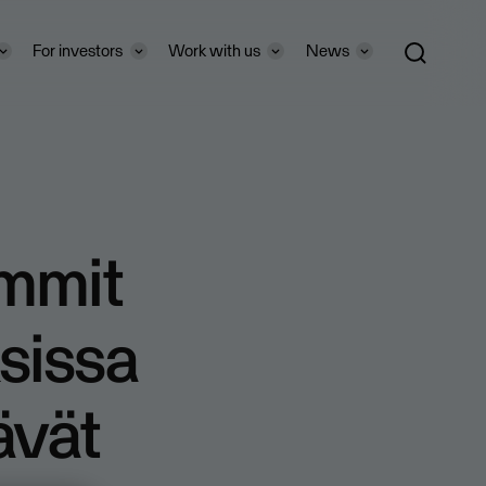
For investors
Work with us
News
ummit
sissa
tävät