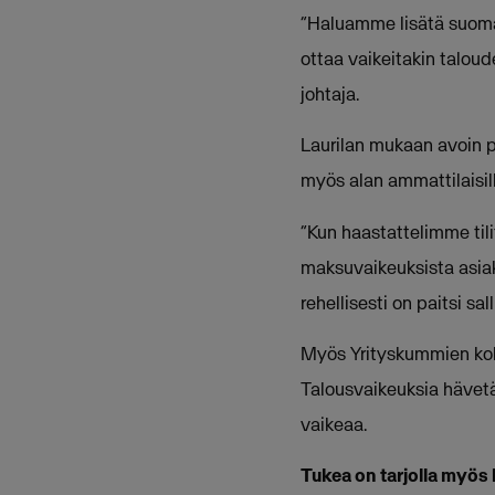
“Haluamme lisätä suomal
ottaa vaikeitakin taloude
johtaja.
Laurilan mukaan avoin pu
myös alan ammattilaisil
“Kun haastattelimme tilit
maksuvaikeuksista asiak
rehellisesti on paitsi sa
Myös Yrityskummien kok
Talousvaikeuksia hävetä
vaikeaa.
Tukea on tarjolla myö