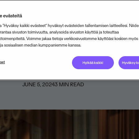
ta rahapuhetta
 evästeitä
intapalveluita tarjoava Visma Amili
a “Hyväksy kaikki evästeet” hyväksyt evästeiden tallentamisen laitteellesi. Niide
ntaa sivuston toimivuutta, analysoida sivuston käyttöä ja toteuttaa
valtakunnallisesti tukeva Suomen Yr
titoimenpiteitä. Voimme jakaa tietoja verkkosivustomme käyttöäsi koskien myö
n ja sosiaalisen median kumppaniemme kanssa.
tävät yhteistyön tavoitteenaan aut
a yrityksiä liiketoiminnan kehittämi
set
Hylkää kaikki
Hyväksy ka
JUNE 5, 2024
3
MIN READ