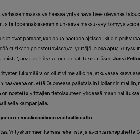
tä varhaisemmassa vaiheessa yritys havaitsee olevansa taloude
miin, sitä todennäköisemmin uhkaava maksukyvyttömyys voida
et ovat parhaat, kun apua haetaan ajoissa. Silloin pelivaraa 
 enää olisikaan pelastettavissa,voi yrittäjälle olla apua Yrity
nnista”, arvelee Yrityskummien hallituksen jäsen
Jussi Pelt
itysten lukumäärä on ollut viime aikoina jatkuvassa kasvussa, 
en haaveena on, että Suomessa päästäisiin Hollannin malliin, 
on nostettu yrittäjien tietoisuuteen yhdessä maan hallituksen
allisella kampanjalla.
apuhe on reaalimaailman vastuullisuutta
tää Yrityskummien kanssa rehellistä ja avointa rahapuhetta