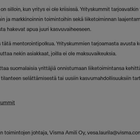
silloin, kun yritys ei ole kriisissä. Yrityskummit tarjoavatkin 
n ja markkinoinnin toimintoihin sekä liiketoiminnan laajentami
sta hakevat apua juuri kasvuvaiheeseen.
tätä mentorointipolkua. Yrityskummien tarjoamasta avusta ke
uttaa nekin asiakkaat, joilla ei ole maksuvaikeuksia.
taa suomalaisia yrittäjiä onnistumaan liiketoimintansa kehittä
tilanteen selättämisestä tai uusiin kasvumahdollisuuksiin tar
skummit
en toimintojen johtaja, Visma Amili Oy,
vesa.laurila@visma.co