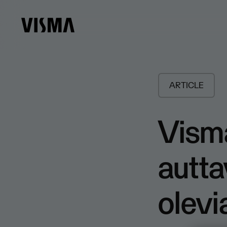
ARTICLE
Visma
autt
olevi