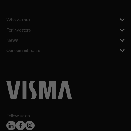
Who we are
For investors
News
Our commitments
Follow us on