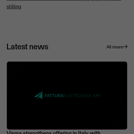
stilling
Latest news
All news
Visma strengthens offering in Italy with