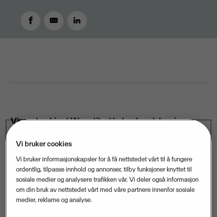
MAY 8, 2018
2
MIN READ
Visma har kjøpt Weoptit, et ledende selskap i
optimalisering og bruk av kunstig intelligens.
Vi bruker cookies
Weoptit leverer optimaliseringsløsninger for store
Vi bruker informasjonskapsler for å få nettstedet vårt til å fungere
bedrifter ved hjelp av avansert kunstig intelligens,
ordentlig, tilpasse innhold og annonser, tilby funksjoner knyttet til
maskinlæring og optimaliseringssalgoritmer.
sosiale medier og analysere trafikken vår. Vi deler også informasjon
om din bruk av nettstedet vårt med våre partnere innenfor sosiale
Weoptit har kompetanse i verdensklasse innen
medier, reklame og analyse.
opimaliseringsløsninger og har tusenvis av