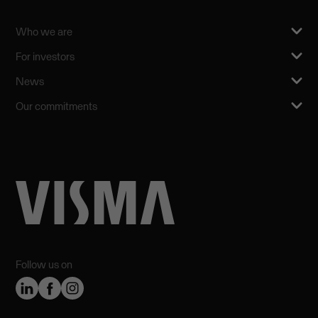
Who we are
For investors
News
Our commitments
Follow us on