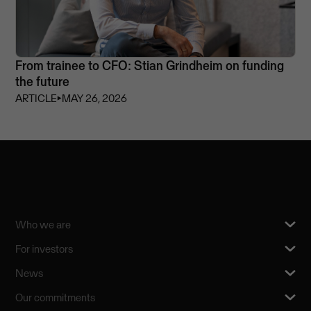
From trainee to CFO: Stian Grindheim on funding
the future
ARTICLE
⏵
MAY 26, 2026
Who we are
For investors
News
Our commitments