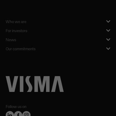
Who we are
For investors
News
Our commitments
Follow us on