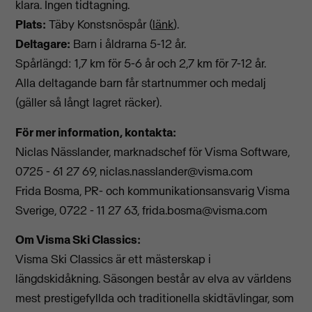
klara. Ingen tidtagning.
Plats:
Täby Konstsnöspår (
länk
).
Deltagare:
Barn i åldrarna 5-12 år.
Spårlängd: 1,7 km för 5-6 år och 2,7 km för 7-12 år.
Alla deltagande barn får startnummer och medalj
(gäller så långt lagret räcker).
För mer information, kontakta:
Niclas Nässlander, marknadschef för Visma Software,
0725 - 61 27 69,
niclas.nasslander@visma.com
Frida Bosma, PR- och kommunikationsansvarig Visma
Sverige, 0722 - 11 27 63,
frida.bosma@visma.com
Om Visma Ski Classics:
Visma Ski Classics är ett mästerskap i
längdskidåkning. Säsongen består av elva av världens
mest prestigefyllda och traditionella skidtävlingar, som