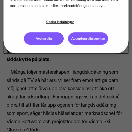
partners inom sociala medier, marknadsföring och analys.
Lördagen 10 mars arrangerar Visma och Täby IS
Skidor för första gången längdskidloppet Visma Ski
Cookie-inställningar
Classics 4 Kids. Loppet äger rum på Täby
konstsnöspår och är öppet för barn i åldrarna fem till
Avvisa alla
Acceptera alla cookies
tolv år. Barnen får riktiga startnummerlappar och
medaljer, och kan även prova skicross och
skidskytte på plats.
– Många följer mästerskapen i längdskidåkning som
sänds på TV så här års. Vi ser fram emot att ge barn
möjlighet att själva uppleva känslan av att åka ett
riktigt längdskidlopp. Förhoppningsvis kan det också
bidra till att fler får upp ögonen för längdskidåkning
som sport, säger Niclas Nässlander, marknadschef för
Visma Software och projektledare för Visma Ski
Classics 4 Kids.