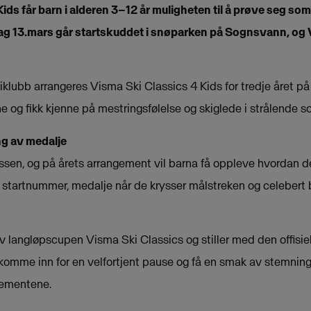
ids får barn i alderen 3–12 år muligheten til å prøve seg som
g 13.mars går startskuddet i snøparken på Sognsvann, og Vis
lubb arrangeres Visma Ski Classics 4 Kids for tredje året på r
e og fikk kjenne på mestringsfølelse og skiglede i strålende 
g av medalje
sen, og på årets arrangement vil barna få oppleve hvordan det
v startnummer, medalje når de krysser målstreken og celeber
v langløpscupen Visma Ski Classics og stiller med den offisie
a komme inn for en velfortjent pause og få en smak av stemnin
gementene.