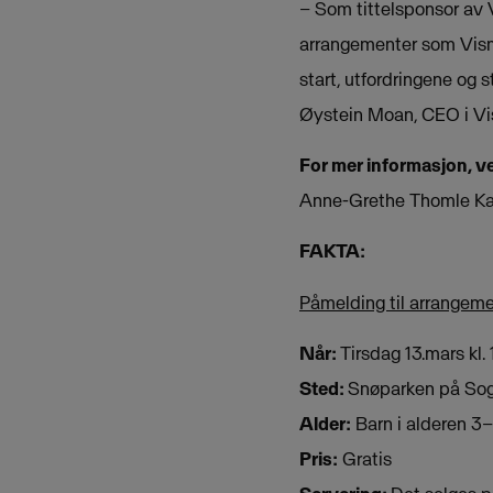
– Som tittelsponsor av V
arrangementer som Visma
start, utfordringene og 
Øystein Moan, CEO i Vi
For mer informasjon, v
Anne-Grethe Thomle Kar
FAKTA:
Påmelding til arrangem
Når:
Tirsdag 13.mars kl.
Sted:
Snøparken på So
Alder:
Barn i alderen 3–
Pris:
Gratis