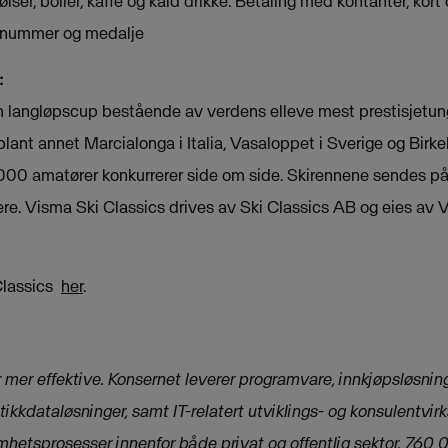
lser, boller, kaffe og kald drikke. Betaling med kontanter, kort
artnummer og medalje
:
n langløpscup bestående av verdens elleve mest prestisjetung
 blant annet Marcialonga i Italia, Vasaloppet i Sverige og Birk
 000 amatører konkurrerer side om side. Skirennene sendes på
eere. Visma Ski Classics drives av Ski Classics AB og eies av
Classics
her
.
mer effektive. Konsernet leverer programvare, innkjøpsløsning
utikkdataløsninger, samt IT-relatert utviklings- og konsulentvi
mhetsprosesser innenfor både privat og offentlig sektor. 760