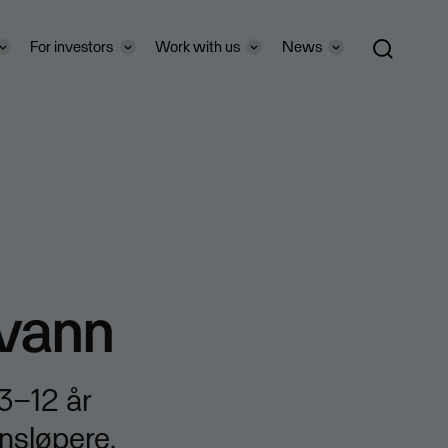
For investors
Work with us
News
svann
 3–12 år
nsløpere.