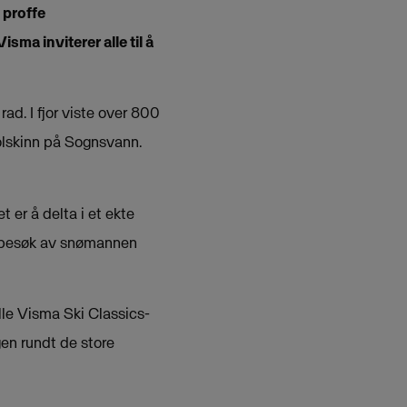
 proffe
ma inviterer alle til å
ad. I fjor viste over 800
solskinn på Sognsvann.
 er å delta i et ekte
t besøk av snømannen
lle Visma Ski Classics-
gen rundt de store