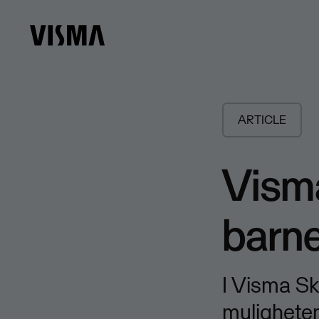
ARTICLE
Visma
barn
​I Visma Sk
muligheten