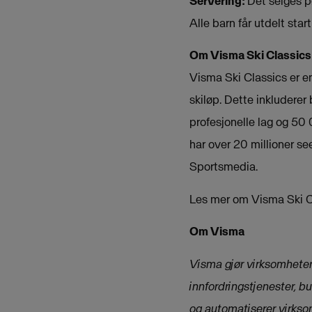
Servering:
Det selges pø
Alle barn får utdelt st
Om Visma Ski Classics
Visma Ski Classics er e
skiløp. Dette inkluderer
profesjonelle lag og 50
har over 20 millioner s
Sportsmedia.
Les mer om Visma Ski 
Om Visma
Visma gjør virksomheter 
innfordringstjenester, b
og automatiserer virkso