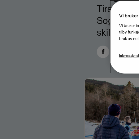
Tirsdag 13
Vi bruker
Sognsvann,
Vi bruker i
skifesten.
tilby funks
bruk av net
Informasjonsk