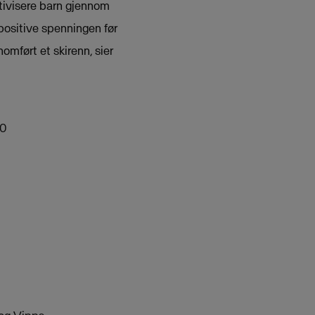
ktivisere barn gjennom
positive spenningen før
omført et skirenn, sier
70