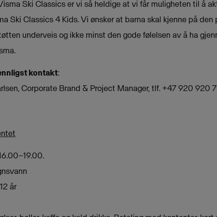
isma Ski Classics er vi så heldige at vi får muligheten til å a
 Ski Classics 4 Kids. Vi ønsker at barna skal kjenne på den 
støtten underveis og ikke minst den gode følelsen av å ha gjenn
sma.
ennligst kontakt
:
lsen, Corporate Brand & Project Manager, tlf. +47 920 920 
entet
 16.00–19.00.
gnsvann
12 år