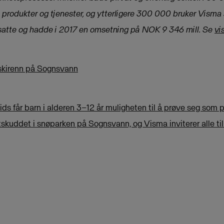
produkter og tjenester, og ytterligere 300 000 bruker Visma 
satte og hadde i 2017 en omsetning på NOK 9 346 mill.
Se
vi
skirenn på Sognsvann
ids får barn i alderen 3–12 år muligheten til å prøve seg som 
tskuddet i snøparken på Sognsvann, og Visma inviterer alle til