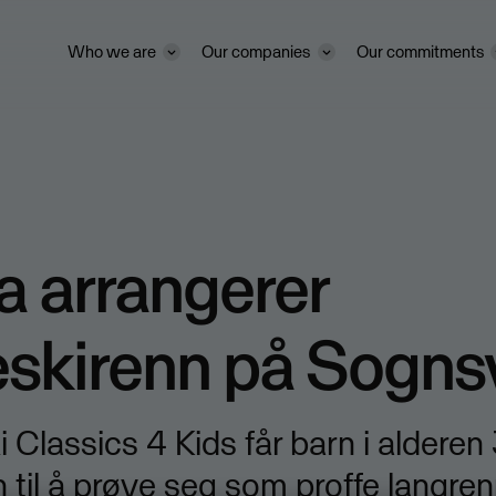
Who we are
Our companies
Our commitments
 arrangerer
eskirenn på Sogn
i Classics 4 Kids får barn i alderen
 til å prøve seg som proffe langren