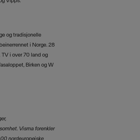
 og Vipps.
e og tradisjonelle
ebeinerrennet i Norge. 28
 TV i over 70 land og
 Vasaloppet, Birken og W
er,
rksomhet. Visma forenkler
 000 nordeuropeiske