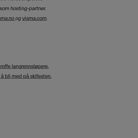
som hosting-partner.
sma.no
og
visma.com
.
proffe langrennsløpere.
 å bli med på skifesten.