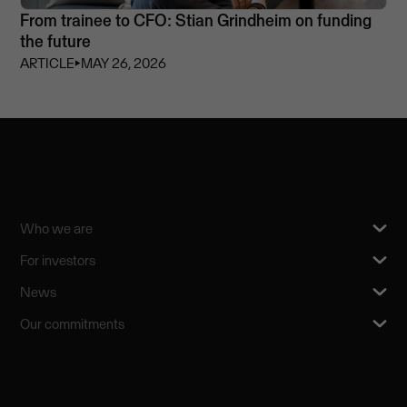
From trainee to CFO: Stian Grindheim on funding
the future
ARTICLE
⏵
MAY 26, 2026
Who we are
For investors
News
Our commitments