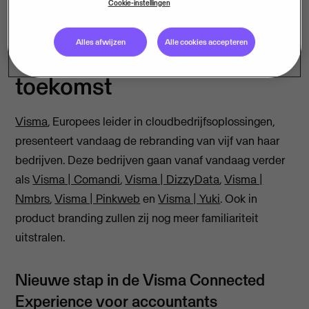
Cookie-instellingen
Alles afwijzen
Alle cookies accepteren
Samen pionieren is de
toekomst
Visma
, Europees leider in cloudbedrijfsoplossingen,
presenteert vandaag de rebranding van vijf van haar
bedrijven. Deze bedrijven gaan vanaf vandaag verder
als
Visma | Comandi
,
Visma | DizzyData
,
Visma |
Nmbrs
,
Visma | Pinkweb
en
Visma | Yuki
. Ook in
product branding zullen zij nog meer familiariteit
uitstralen.
Nieuwe stap in de Visma Connected
Experience voor accountants