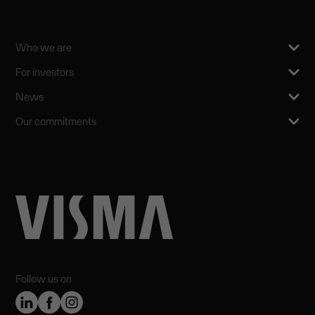
Who we are
For investors
News
Our commitments
Follow us on