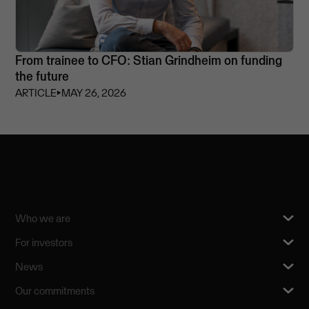
From trainee to CFO: Stian Grindheim on funding
the future
ARTICLE
⏵
MAY 26, 2026
Who we are
For investors
News
Our commitments