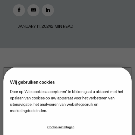
JANUARY 11, 2024
2
MIN READ
Hoogewerf brengt 25 jaar aan ERP-ervaring mee in het
MKB en het middensegment van de markt. In 2011 trad
Wij gebruiken cookies
Hoogewerf bij Visma in dienst via de overname van
Door op ‘Alle cookies accepteren’ te klikken gaat u akkoord met het
Mamut. Sindsdien heeft ze diverse functies binnen de
opslaan van cookies op uw apparaat voor het verbeteren van
sitenavigatie, het analyseren van websitegebruik en
groep bekleed, zowel op het gebied van
marketingdoeleinden.
bedrijfsvoering als in leidinggevende posities. Voordat
ze deze nieuwe functie kreeg bij Visma was
Cookie-instellingen
Hoogewerf Business Area Director voor ERP.