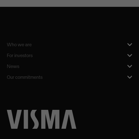
Who we are
For investors
News
Our commitments