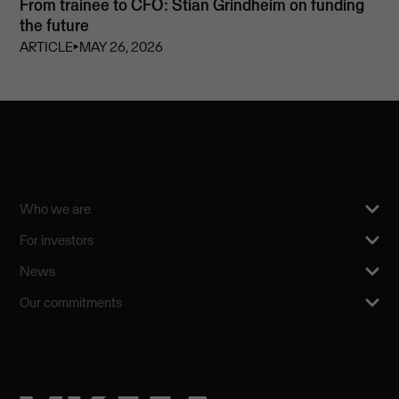
From trainee to CFO: Stian Grindheim on funding
the future
ARTICLE
⏵
MAY 26, 2026
Who we are
For investors
News
Our commitments