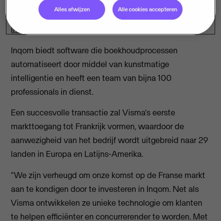
leveranciers van bedrijfskritische software, heeft een
Alles afwijzen
Alle cookies accepteren
overeenkomst getekend om het in Parijs gevestigde
Inqom
over te nemen.
Inqom biedt software die boekhoudprocessen
automatiseert door middel van kunstmatige
intelligentie en heeft een team van bijna 100
professionals in dienst.
Een succesvolle transactie zal Visma's eerste
markttoegang tot Frankrijk vormen, waardoor de
aanwezigheid van het bedrijf wordt uitgebreid naar 29
landen in Europa en Latijns-Amerika.
“We zijn verheugd om onze komst op de Franse markt
aan te kondigen door te investeren in Inqom. Net als
Visma ontwikkelen ze unieke technologie om klanten
te helpen efficiënter en concurrerender te worden. Met