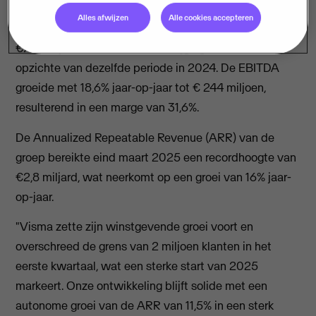
Visma, Europa's toonaangevende leverancier van
Alles afwijzen
Alle cookies accepteren
bedrijfskritische software, behaalde een omzet van
€771 miljoen in Q1 2025, een stijging van 14,4% ten
opzichte van dezelfde periode in 2024. De EBITDA
groeide met 18,6% jaar-op-jaar tot € 244 miljoen,
resulterend in een marge van 31,6%.
De Annualized Repeatable Revenue (ARR) van de
groep bereikte eind maart 2025 een recordhoogte van
€2,8 miljard, wat neerkomt op een groei van 16% jaar-
op-jaar.
"Visma zette zijn winstgevende groei voort en
overschreed de grens van 2 miljoen klanten in het
eerste kwartaal, wat een sterke start van 2025
markeert. Onze ontwikkeling blijft solide met een
autonome groei van de ARR van 11,5% in een sterk