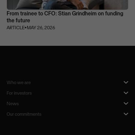
From trainee to CFO: Stian Grindheim on funding
the future
ARTICLE
⏵
MAY 26, 2026
Who we are
For investors
News
Our commitments