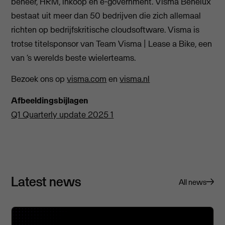
beheer, HRM, inkoop en e-government. Visma Benelux
bestaat uit meer dan 50 bedrijven die zich allemaal
richten op bedrijfskritische cloudsoftware. Visma is
trotse titelsponsor van Team Visma | Lease a Bike, een
van ‘s werelds beste wielerteams.
Bezoek ons op
visma.com
en
visma.nl
Afbeeldingsbijlagen
Q1 Quarterly update 2025 1
Latest news
All news