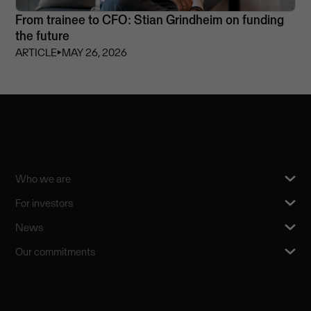
From trainee to CFO: Stian Grindheim on funding
the future
ARTICLE
⏵
MAY 26, 2026
Who we are
For investors
News
Our commitments