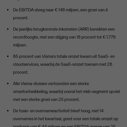
De EBITDA steeg naar € 148 miljoen, een groei van 6
procent.
De jaarlijks terugkerende inkomsten (ARR) bereikten een
recordhoogte, met een stijging van 18 procent tot € 1.778
miljoen.
85 procent van Visma's totale omzet kwam uit SaaS- en
cloudservices, waarbij de SaaS-omzet toenam met 28
procent.
Alle Visma-divisies vertoonden een sterke
omzetontwikkeling, waarbij vooral het mkb-segment opviel
met een sterke groei van 25 procent.
De fusie- en overnameactiviteit bleef hoog, met 14
overnames in het kwartaal, goed voor een totale omzet op
jaarbasis van € 44 miljoen en een EBITDA-marge van 25