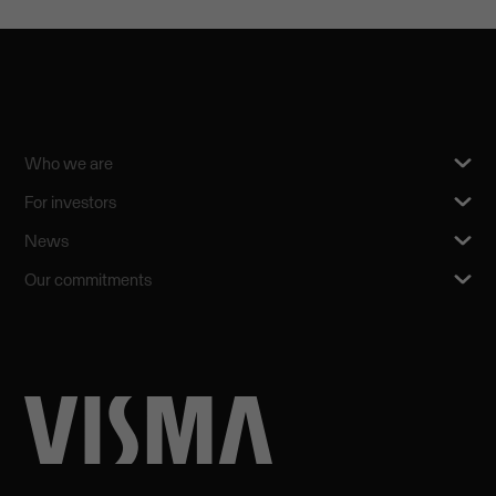
Who we are
For investors
News
Our commitments