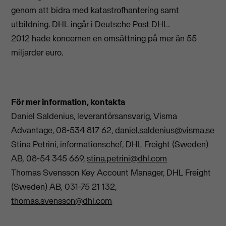
genom att bidra med katastrofhantering samt
utbildning. DHL ingår i Deutsche Post DHL.
2012 hade koncernen en omsättning på mer än 55
miljarder euro.
För mer information, kontakta
Daniel Saldenius, leverantörsansvarig, Visma
Advantage, 08-534 817 62,
daniel.saldenius@visma.se
Stina Petrini, informationschef, DHL Freight (Sweden)
AB
,
08-54 345 669,
stina.petrini@dhl.com
Thomas Svensson Key Account Manager, DHL Freight
(Sweden) AB
,
031-75 21 132,
thomas.svensson@dhl.com