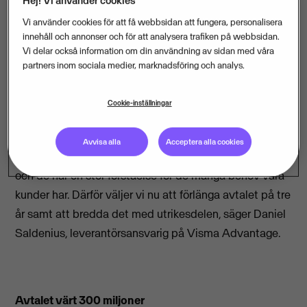
Hej! Vi använder cookies
samband med en förlängning av avtalet. DHL har i
Vi använder cookies för att få webbsidan att fungera, personalisera
flera år varit en samarbetspartner till Visma på
innehåll och annonser och för att analysera trafiken på webbsidan.
fraktområdet och med det nya avtalet kommer Visma
Vi delar också information om din användning av sidan med våra
partners inom sociala medier, marknadsföring och analys.
även kunna erbjuda sina kunder utrikesdelen hos
DHL.
Cookie-inställningar
Avvisa alla
Acceptera alla cookies
– DHL Freight möter våra högt ställda krav på kvalitet
och de har en stor förståelse för de många behov våra
kunder har. Därför väljer vi nu att förlänga avtalet på tre
år samt att bredda det med utrikesdelen, säger Daniel
Saldenius, leverantörsansvarig på Visma Advantage.
Avtalet värt 300 miljoner