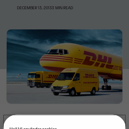
DECEMBER 13, 2013
3
MIN READ
Nu stärker Visma erbjudandet hos DHL Freight i