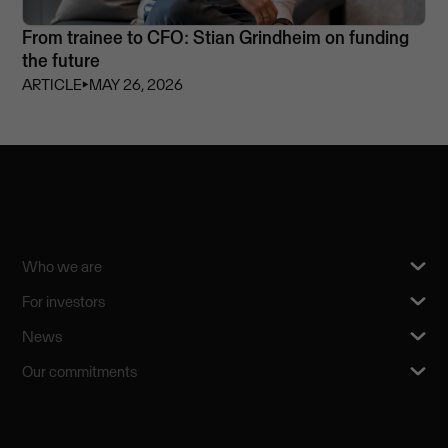
From trainee to CFO: Stian Grindheim on funding
the future
ARTICLE
⏵
MAY 26, 2026
Who we are
For investors
News
Our commitments