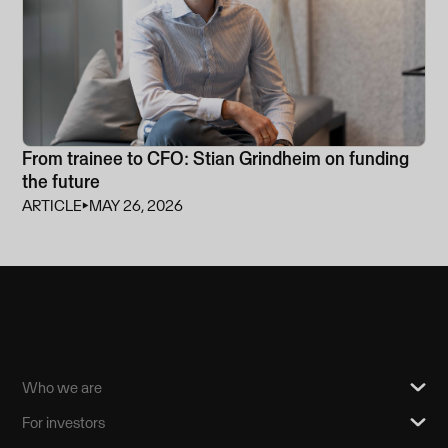
From trainee to CFO: Stian Grindheim on funding
the future
ARTICLE
⏵
MAY 26, 2026
Who we are
For investors