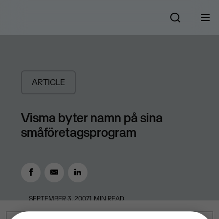
ARTICLE
Visma byter namn på sina
småföretagsprogram
SEPTEMBER 3, 2007
1
MIN READ