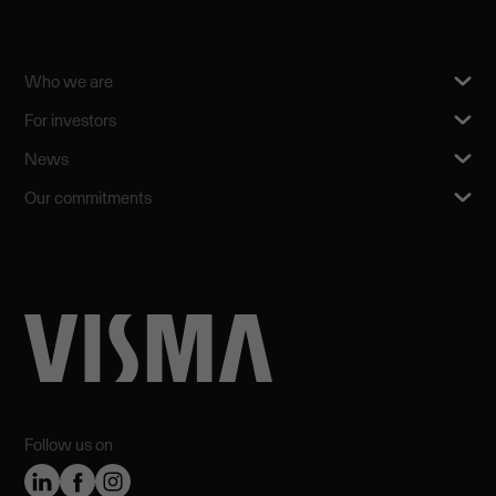
Who we are
For investors
News
Our commitments
Follow us on