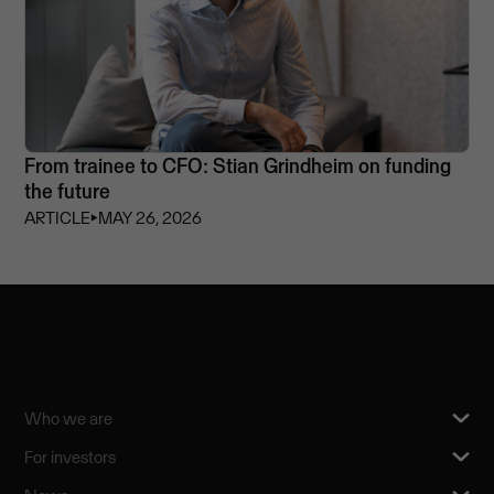
From trainee to CFO: Stian Grindheim on funding
the future
ARTICLE
⏵
MAY 26, 2026
Who we are
For investors