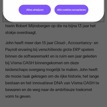
Alles afwijzen
Alle cookies accepteren
Per 01 februari 2022 is John Dijns benoemd tot de
nieuwe Managing Director van
Visma CASH
en volgt
hierin Robert Mijnsbergen op die na bijna 13 jaar het
stokje overdraagt.
John heeft meer dan 15 jaar Cloud-, Accountancy- en
Payroll ervaring bij verschillende grote ERP spelers
binnen de softwaremarkt en is ruim een jaar geleden
bij Visma CASH binnengekomen om deze
leiderschaps overgang mogelijk te maken. John heeft
de mooie taak gekregen om de rijke historie, het lange
bestaan en het innovatieve DNA van Visma CASH te
bewaren en de weg naar de ambitieuze toekomst
vorm te geven.