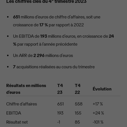
Les chiffres clés du 4
trimestre 2023
651
millions d’euros de chiffre d’affaires, soit une
croissance de
17 %
par rapport à 2022
Un EBITDA de
193
millions d’euros, en croissance de
24
%
par rapport à l’année précédente
Un ARR de
2 296
millions d’euros
7
acquisitions réalisées au cours du trimestre
Résultats en millions
T4
T4
Évolution
d’euros
23
22
Chiffre d’affaires
651
558
+17 %
EBITDA
193
155
+24 %
Résultat net
-1
85
-101 %