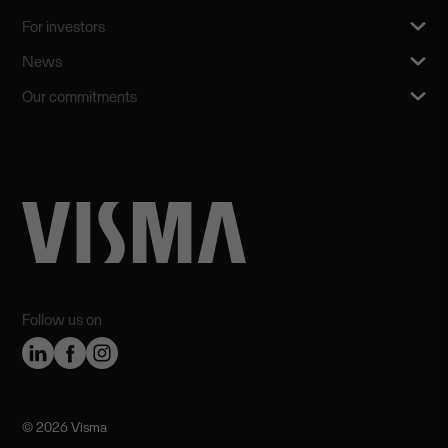
For investors
News
Our commitments
Follow us on
©️ 2026 Visma