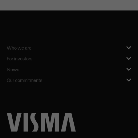
Who we are
For investors
News
Our commitments