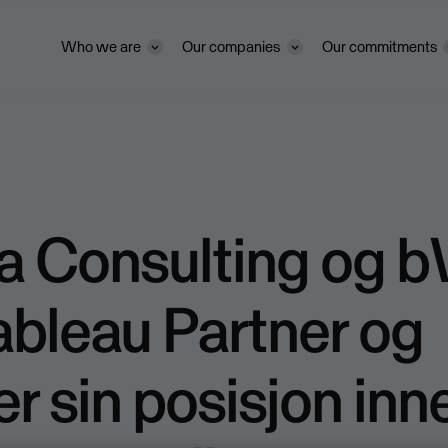
Who we are
Our companies
Our commitments
a Consulting og 
Tableau Partner og
er sin posisjon inn