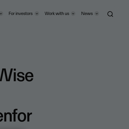
For investors
Work with us
News
bWise
enfor