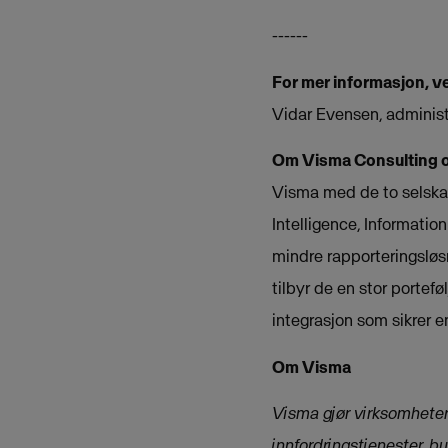
------
For mer informasjon, v
Vidar Evensen, administ
Om Visma Consulting 
Visma med de to selska
Intelligence, Informati
mindre rapporteringsløsn
tilbyr de en stor portef
integrasjon som sikrer en
Om Visma
Visma gjør virksomheter 
innfordringstjenester, b