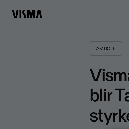
ARTICLE
Vism
blir 
styrk