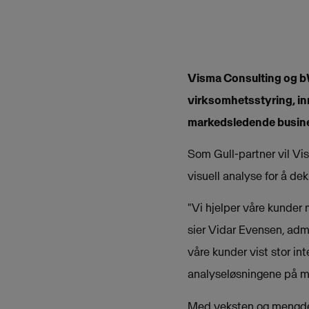
Visma Consulting og bW
virksomhetsstyring, in
markedsledende busine
Som Gull-partner vil Vi
visuell analyse for å de
"Vi hjelper våre kunder 
sier Vidar Evensen, admi
våre kunder vist stor in
analyseløsningene på ma
Med veksten og mengden a