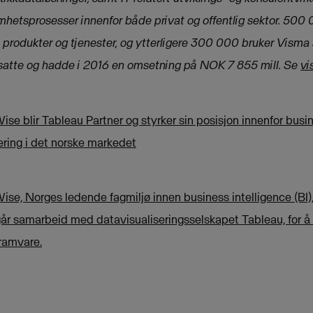
mhetsprosesser innenfor både privat og offentlig sektor. 50
produkter og tjenester, og ytterligere 300 000 bruker Visma 
satte og hadde i 2016 en omsetning på NOK 7 855 mill.
Se
vi
e blir Tableau Partner og styrker sin posisjon innenfor busin
ering i det norske markedet
se, Norges ledende fagmiljø innen business intelligence (BI)
går samarbeid med datavisualiseringsselskapet Tableau, for 
ramvare.