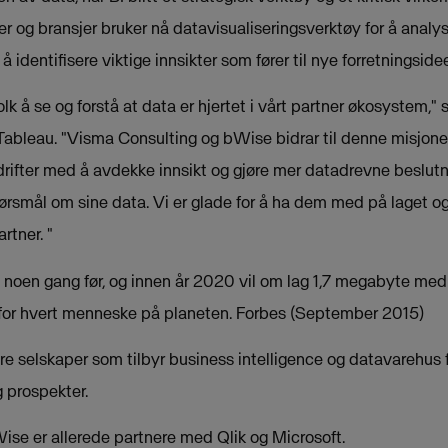
ser og bransjer bruker nå datavisualiseringsverktøy for å analy
 å identifisere viktige innsikter som fører til nye forretningside
olk å se og forstå at data er hjertet i vårt partner økosystem," 
 Tableau. "Visma Consulting og bWise bidrar til denne misjone
rifter med å avdekke innsikt og gjøre mer datadrevne beslut
spørsmål om sine data. Vi er glade for å ha dem med på laget 
tner. "
 noen gang før, og innen år 2020 vil om lag 1,7 megabyte med 
 for hvert menneske på planeten. Forbes (September 2015)
ere selskaper som tilbyr business intelligence og datavarehus
 prospekter.
se er allerede partnere med Qlik og Microsoft.