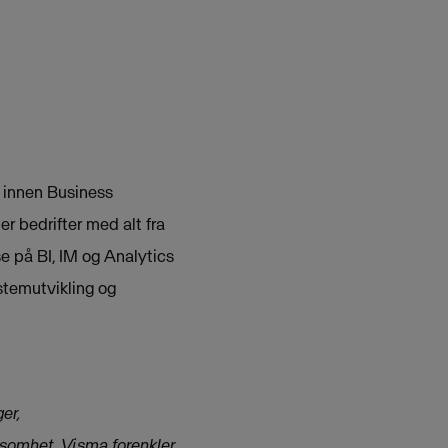
 innen Business
r bedrifter med alt fra
e på BI, IM og Analytics
stemutvikling og
er,
rksomhet. Visma forenkler