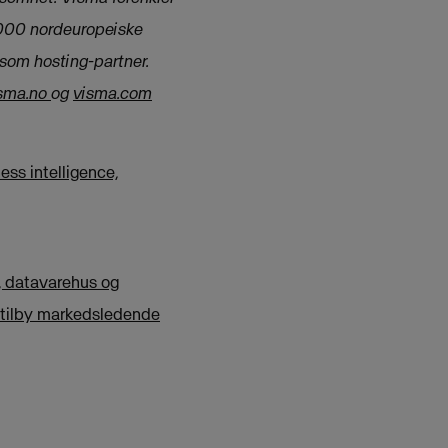
0 000 nordeuropeiske
som hosting-partner.
sma.no
og
visma.com
ess intelligence,
, datavarehus og
å tilby markedsledende