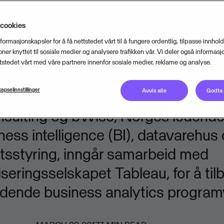
ess intelligence,
 cookies
se og datavisualis
nformasjonskapsler for å få nettstedet vårt til å fungere ordentlig, tilpasse innhol
joner knyttet til sosiale medier og analysere trafikken vår. Vi deler også informas
tstedet vårt med våre partnere innenfor sosiale medier, reklame og analyse.
 norske markedet
apselinnstillinger
Avvis alle
Godta 
nsulting og bWise, Norges ledende
ness intelligence (BI), datavarehus
tsstyring, inngår samarbeid med
iseringsselskapet Tableau, for å til
dende business analytics program