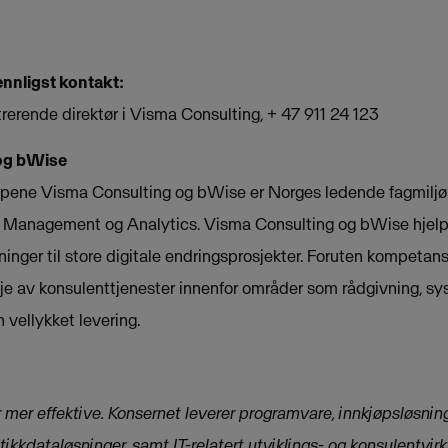
ennligst kontakt:
rerende direktør i Visma Consulting, + 47 911 24 123
og bWise
pene Visma Consulting og bWise er Norges ledende fagmiljø
on Management og Analytics. Visma Consulting og bWise hjelpe
inger til store digitale endringsprosjekter. Foruten kompetans
ølje av konsulenttjenester innenfor områder som rådgivning, sy
 vellykket levering.
mer effektive. Konsernet leverer programvare, innkjøpsløsning
utikkdataløsninger, samt IT-relatert utviklings- og konsulentvi