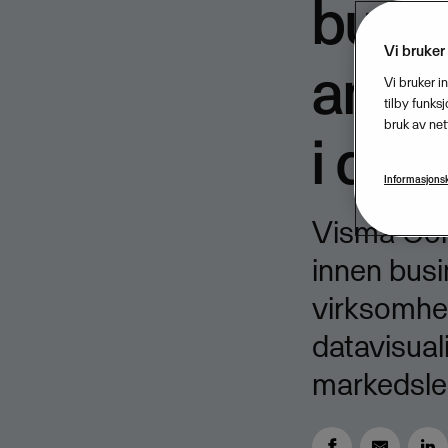
busin
Vi bruker
analy
Vi bruker i
tilby funks
bruk av net
i det
Informasjonsk
​Visma Co
innen busi
virksomhe
datavisual
markedsle