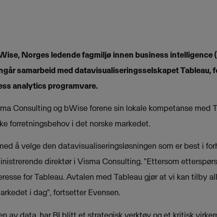
ise, Norges ledende fagmiljø innen business intelligence (
ngår samarbeid med datavisualiseringsselskapet Tableau, fo
ss analytics programvare.
sma Consulting og bWise forene sin lokale kompetanse med Ta
kke forretningsbehov i det norske markedet.
med å velge den datavisualiseringsløsningen som er best i forh
nistrerende direktør i Visma Consulting. "Ettersom etterspørse
teresse for Tableau. Avtalen med Tableau gjør at vi kan tilby a
rkedet i dag", fortsetter Evensen.
v data, har BI blitt et strategisk verktøy og et kritisk virke