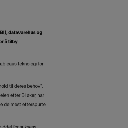
BI), datavarehus og
r å tilby
bleaus teknologi for
old til deres behov",
len etter BI øker, har
lle de mest etterspurte
middel for suksess.