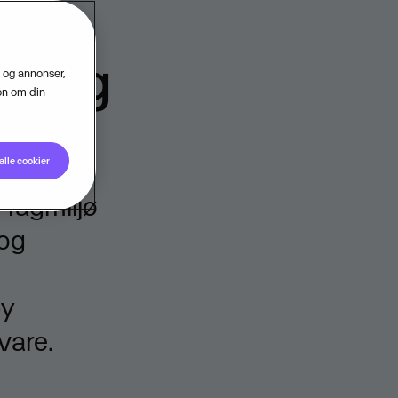
ering
d og annonser,
jon om din
alle cookier
 fagmiljø
 og
by
vare.