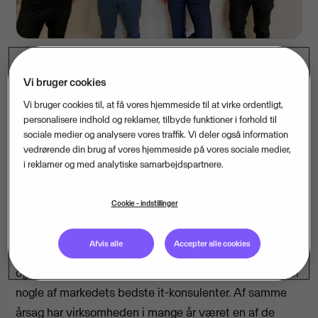
Vi bruger cookies
Kampen om de dygtige it-talenter er hård og dét
Vi bruger cookies til, at få vores hjemmeside til at virke ordentligt,
mærker de også hos Visma, der er Nordens største
personalisere indhold og reklamer, tilbyde funktioner i forhold til
software -og konsulenthus. Derfor tilføjer virksomheden
sociale medier og analysere vores traffik. Vi deler også information
vedrørende din brug af vores hjemmeside på vores sociale medier,
nu konsulenthuset IT Minds til rækken af Visma-ejede
i reklamer og med analytiske samarbejdspartnere.
selskaber.
Højt specialiserede IT-konsulenter og talenter
Cookie - indstillinger
IT Minds, der i en periode har været under EG’s vinger,
Afvis alle
Accepter alle cookies
har specialiseret sig i at ansætte dygtige it-studerende
og nyuddannede og udvikle deres talenter, så de bliver
nogle af markedets bedste it-konsulenter. Af samme
årsag har virksomheden i mange år været en af de