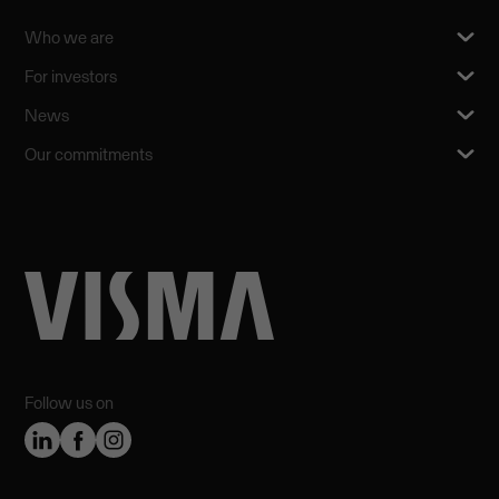
Who we are
For investors
News
Our commitments
Follow us on