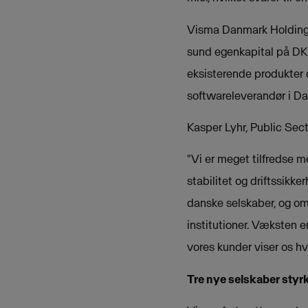
Visma Danmark Holdings 
sund egenkapital på DKK 
eksisterende produkter 
softwareleverandør i D
Kasper Lyhr, Public Sec
"Vi er meget tilfredse m
stabilitet og driftssik
danske selskaber, og om
institutioner. Væksten e
vores kunder viser os h
Tre nye selskaber styr