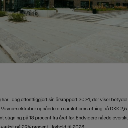
ar i dag offentliggjort sin årsrapport 2024, der viser betyde
e Visma-selskaber opnåede en samlet omsætning på DKK 2,5 m
t stigning på 18 procent fra året før. Endvidere nåede over
en vækst på 29% procent i forhold til 2023.