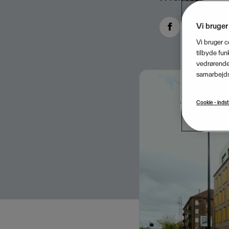
Vi bruger
Vi bruger c
tilbyde funk
vedrørende 
samarbejds
Cookie - indst