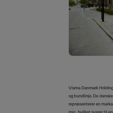
Visma Danmark Holding h
og bundlinje. De dansk
repræsenterer en markan
mio., hvilket svarer til 