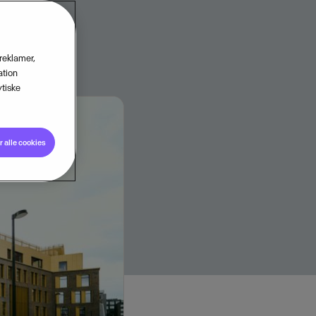
 reklamer,
ation
tiske
 alle cookies