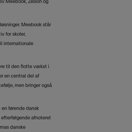
blev Meebook, ZeBon og
 løsninger. Meebook står
v for skoler,
l internationale
re til den flotte vækst i
 en central del af
tefølje, men bringer også
– en førende dansk
v efterfølgende afnoteret
ismas danske