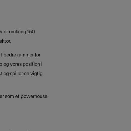
er er omkring 150
ktor.
ået bedre rammer for
 og vores position i
 og spiller en vigtig
erer som et powerhouse