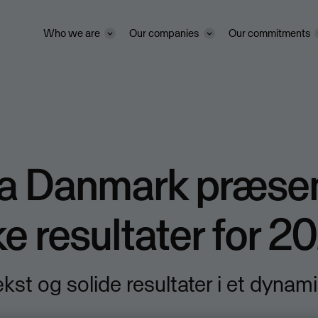
Who we are
Our companies
Our commitments
a Danmark præsen
e resultater for 2
kst og solide resultater i et dynam