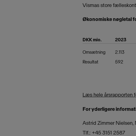
Vismas store fælleskont
Økonomiske nøgletal f
DKK mio.
2023
Omsætning
2.113
Resultat
592
Læs hele årsrapporten 
For yderligere informat
Astrid Zimmer Nielsen
Tlf.: +45 3151 2587