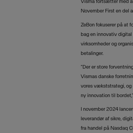
Visma fortsætter med at
November First en del 
ZeBon fokuserer på at f
bag en innovativ digital 
virksomheder og organisa
betalinger.
“Der er store forventning
Vismas danske forretnin
vores vækststrategi, og 
ny innovation til bordet,
I november 2024 lancere
leverandør af sikre, dig
fra handel på Nasdaq Co