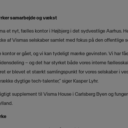
yrker samarbejde og vækst
a et nyt, fælles kontor i Højbjerg i det sydvestlige Aarhus. H
ke af Vismas selskaber samlet med fokus på den offentlige se
e kontor er gået, og vi kan tydeligt mærke gevinsten. Vi har f
densdeling – og det har styrket både vores interne fællesskab
t er blevet et stærkt samlingspunkt for vores selskaber i vest
iltrække dygtige tech-talenter,” siger Kasper Lyhr.
 vigtigt supplement til Visma House i Carlsberg Byen og fung
ylland.
rke