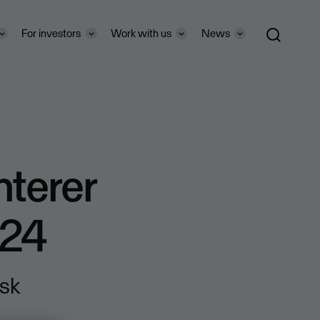
For investors
Work with us
News
terer
024
isk