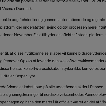
 udvide sin portefølje af danske softwareselskaber. I 2024 
af Visma i Danmark.
orenkle udgiftshåndtering gennem automatiserede og digitale
platform, der understøtter læring og gør processen mere intuiti
tioner. November First tilbyder en effektiv fintech-platform ti
er til, at disse nytilkomne selskaber vil kunne bidrage yderlige
g fremover. Opkøb af lovende danske softwarevirksomheder er
disse tre stærke softwareselskaber styrker ikke kun vores por
” udtaler Kasper Lyhr.
de Visma et købstilbud på alle udestående aktier i Penneo 
itale signeringsløsninger til nordiske virksomheder. Penneo ble
penhagen og har siden marts i år officielt været en del af V