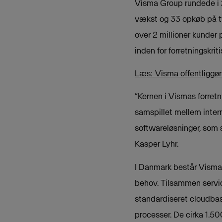
Visma Group rundede i 2
vækst og 33 opkøb på tv
over 2 millioner kunder
inden for forretningskrit
Læs: Visma offentliggø
“Kernen i Vismas forret
samspillet mellem intern
softwareløsninger, som s
Kasper Lyhr.
I Danmark består Visma 
behov. Tilsammen servi
standardiseret cloudbase
processer. De cirka 1.5