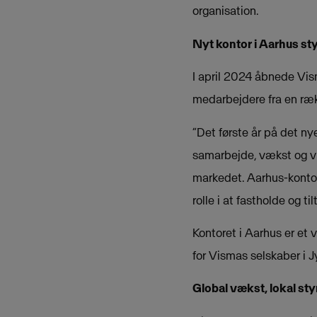
organisation.
Nyt kontor i Aarhus st
I april 2024 åbnede Vism
medarbejdere fra en ræk
”Det første år på det ny
samarbejde, vækst og vi
markedet. Aarhus-kontore
rolle i at fastholde og t
Kontoret i Aarhus er et
for Vismas selskaber i J
Global vækst, lokal sty