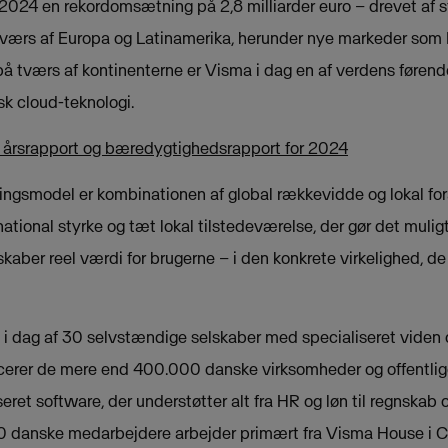
024 en rekordomsætning på 2,8 milliarder euro – drevet af s
ærs af Europa og Latinamerika, herunder nye markeder som I
 på tværs af kontinenterne er Visma i dag en af verdens føren
isk cloud-teknologi.
r årsrapport og bæredygtighedsrapport for 2024
ningsmodel er kombinationen af global rækkevidde og lokal for
ational styrke og tæt lokal tilstedeværelse, der gør det muligt
kaber reel værdi for brugerne – i den konkrete virkelighed, de 
i dag af 30 selvstændige selskaber med specialiseret viden 
cerer de mere end 400.000 danske virksomheder og offentlige
ret software, der understøtter alt fra HR og løn til regnskab 
00 danske medarbejdere arbejder primært fra Visma House i C