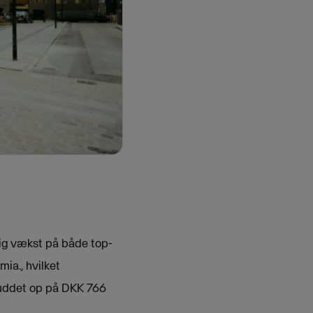
lig vækst på både top-
ia., hvilket
skuddet op på DKK 766