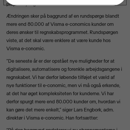
projektstyringsmodul.
Ændringen sker på baggrund af en rundspørge blandt
mere end 80.000 af Visma e-conomics kunder om
deres ønsker til regnskabsprogrammet. Rundspørgen
viste, at det skal være enklere at være kunde hos
Visma e-conomic.
“De seneste år er der opstået nye muligheder for at
digitalisere, automatisere og forenkle arbejdsgangene i
regnskabet. Vi har derfor løbende tilføjet et væld af
nye funktioner til e-conomic, men vi må også erkende,
at det har øget kompleksiteten for kunderne. Vi har
derfor spurgt mere end 80.000 kunder om, hvordan vi
kan gøre det mere enkelt,” siger Lars Engbork, adm.
direktør i Visma e-conomic. Han fortsætter: