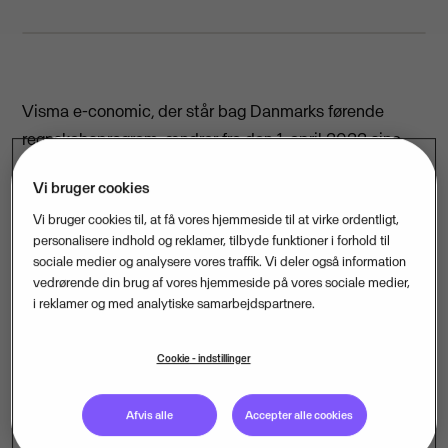
Visma e-conomic, der står bag Danmarks førende
regnskabsprogram, ændrer fra den 1. april 2022 sine
abonnementer til kunderne.
Vi bruger cookies
Tidligere har Visma e-conomic tilbudt deres kunder
Vi bruger cookies til, at få vores hjemmeside til at virke ordentligt,
mere end 20 forskellige abonnementer, hvor de har
personalisere indhold og reklamer, tilbyde funktioner i forhold til
sociale medier og analysere vores traffik. Vi deler også information
kunnet tilvælge 11 forskellige tillægsmoduler. Dette
vedrørende din brug af vores hjemmeside på vores sociale medier,
ændres nu til blot fire forskellige abonnementer til
i reklamer og med analytiske samarbejdspartnere.
enten virksomhedsejere eller revisorer/bogholdere. I de
nye abonnementer er tillægsmodulerne lagt ind i
Cookie - indstillinger
pakkerne, så kunderne fra starten vælger, hvor digitale
og automatiserede de vil være. Tillægsmodulerne
Afvis alle
Accepter alle cookies
udgår derfor helt med undtagelse af et lager- og