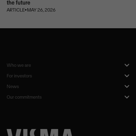
the future
ARTICLE
⏵
MAY 26, 2026
Who we are
For investors
News
Our commitments