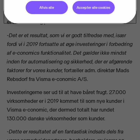
18 % i forhold til 2018, hvor omsætningen landede på
Afvis alle
Accepter alle cookies
312 mio. kr. Bundlinjen landede på 149 mio. kr., hvilket
er en forbedring på 18 % i forhold til 2018.
-
Det er et resultat, som vi er godt tilfredse med, især
fordi vi i 2019 fortsatte at øge investeringer i forbedring
af e-conomics funktionalitet. Det gælder ikke mindst
inden for automatisering og sikkerhed, der er afgørende
faktorer for vores kunder,
fortæller adm. direktør Mads
Rebsdorf fra Visma e-conomic A/S.
Investeringerne ser ud til at have båret frugt. 27.000
virksomheder er i 2019 kommet til som nye kunder i
Visma e-conomic, der dermed totalt har rundet
130.000 danske virksomheder som kunder.
-
Dette er resultatet af en fantastisk indsats dels fra