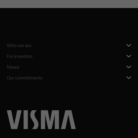
Who we are
For investors
News
Our commitments