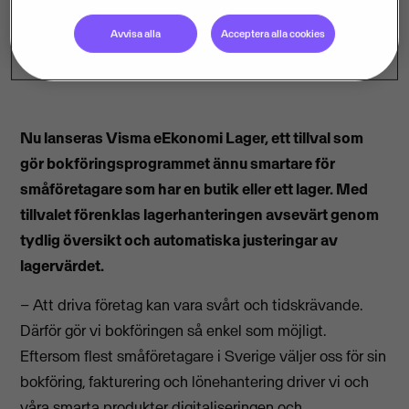
Avvisa alla
Acceptera alla cookies
Nu lanseras Visma eEkonomi Lager, ett tillval som
gör bokföringsprogrammet ännu smartare för
småföretagare som har en butik eller ett lager. Med
tillvalet förenklas lagerhanteringen avsevärt genom
tydlig översikt och automatiska justeringar av
lagervärdet.
– Att driva företag kan vara svårt och tidskrävande.
Därför gör vi bokföringen så enkel som möjligt.
Eftersom flest småföretagare i Sverige väljer oss för sin
bokföring, fakturering och lönehantering driver vi och
våra smarta produkter digitaliseringen och