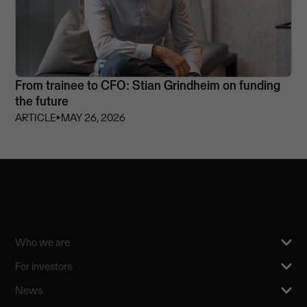
From trainee to CFO: Stian Grindheim on funding
the future
ARTICLE
⏵
MAY 26, 2026
Who we are
For investors
News