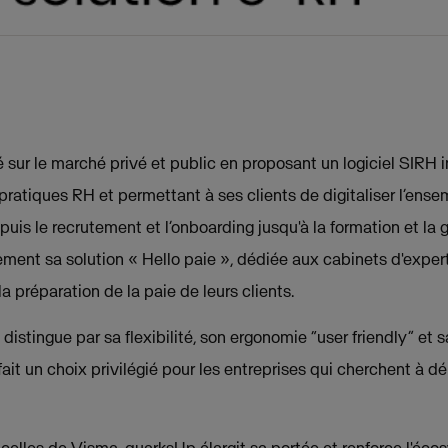
 sur le marché privé et public en proposant un logiciel SIRH 
 pratiques RH et permettant à ses clients de
digitaliser l’ens
puis le recrutement et l’onboarding jusqu'à la formation et la 
ent sa solution « Hello paie », dédiée aux cabinets d'expe
a préparation de la paie de leurs clients.
distingue par sa flexibilité, son ergonomie “user friendly” et
fait un choix privilégié pour les entreprises qui cherchent à d
à celles de Visma, quarksUp élargit sa portée et renforce l'é