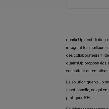
quarksUp s'est distingué
intégrant les meilleures
des collaborateurs », de
quarksUp propose égalem
souhaitant automatiser l
La solution quarksUp se 
fonctionnelle, ce qui en 
pratiques RH.
En joignant ses forces 