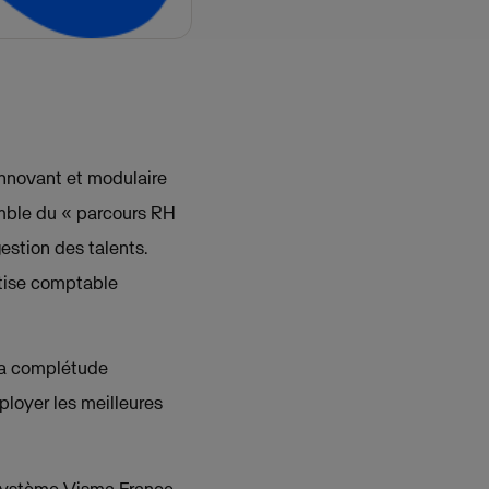
innovant et modulaire
emble du « parcours RH
gestion des talents.
rtise comptable
 sa complétude
éployer les meilleures
cosystème Visma France