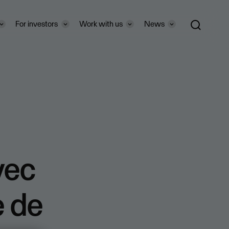
For investors
Work with us
News
vec
e de