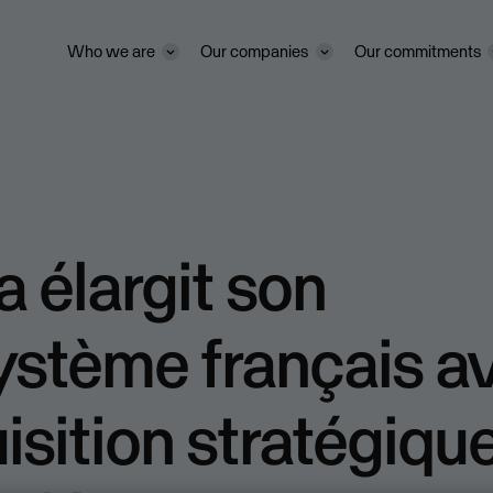
Who we are
Our companies
Our commitments
 élargit son
ystème français a
uisition stratégiqu