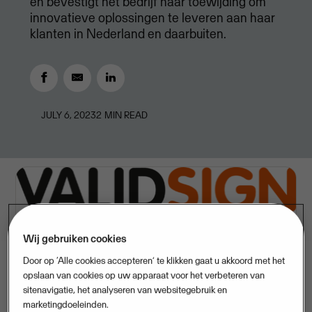
en bevestigt het bedrijf haar toewijding om
innovatieve oplossingen te leveren aan haar
klanten in Nederland en daarbuiten.
JULY 6, 2023
2
MIN READ
Wij gebruiken cookies
Door op ‘Alle cookies accepteren’ te klikken gaat u akkoord met het
opslaan van cookies op uw apparaat voor het verbeteren van
sitenavigatie, het analyseren van websitegebruik en
ValidSign timmert sinds 2016 hard aan de weg op het
marketingdoeleinden.