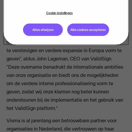
gebied van digitale ondertekening. Met vele standaard
koppelingen met verscheidene applicaties en
Cookie-instellingen
leveranciers staat ValidSign bekend als het Enterprise-
platform voor digitaal ondertekenen. “Deze overname
Alles afwijzen
Alle cookies accepteren
verandert niets aan de marktbenadering van ValidSign,
maar verstevigt het fundament om onze marktpositie
te verstevigen en verdere expansie in Europa vorm te
geven”, aldus John Lageman, CEO van ValidSign.
“Deze overname benadrukt de internationale ambities
van onze organisatie en biedt ons de mogelijkheden
om de verdere interne professionalisering vorm te
geven, zodat wij onze klanten nog beter kunnen
ondersteunen bij de implementatie en het gebruik van
het ValidSign platform."
Visma is al jarenlang een betrouwbare partner voor
organisaties in Nederland, die vertrouwen op haar