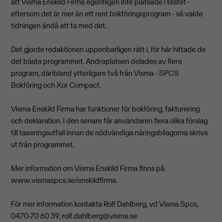
att Visma Enskild Firma egentligen inte platsade i testet -
eftersom det är mer än ett rent bokföringsprogram - så valde
tidningen ändå att ta med det.
Det gjorde redaktionen uppenbarligen rätt i, för här hittade de
det bästa programmet. Andraplatsen delades av flera
program, däribland ytterligare två från Visma - SPCS
Bokföring och Xor Compact.
Visma Enskild Firma har funktioner för bokföring, fakturering
och deklaration. I den senare får användaren flera olika förslag
till taxeringsutfall innan de nödvändiga näringsbilagorna skrivs
ut från programmet.
Mer information om Visma Enskild Firma finns på
www.vismaspcs.se/enskildfirma.
För mer information kontakta Rolf Dahlberg, vd Visma Spcs,
0470-70 60 39,
rolf.dahlberg@visma.se