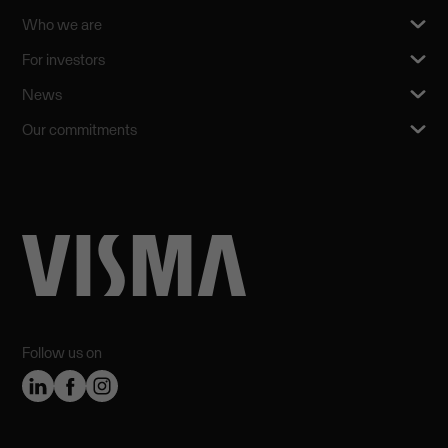
Who we are
For investors
News
Our commitments
Follow us on