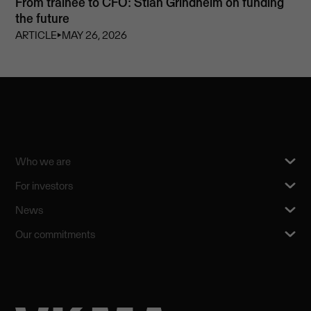
From trainee to CFO: Stian Grindheim on funding
the future
ARTICLE
⏵
MAY 26, 2026
Who we are
For investors
News
Our commitments