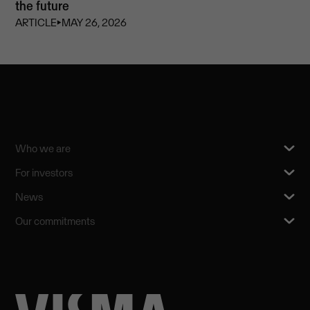
the future
ARTICLE
⏵
MAY 26, 2026
Who we are
For investors
News
Our commitments