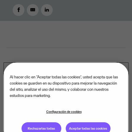
JUNE 17, 2021
3
MIN READ
La empresa líder en software europeo Visma,
Al hacer clic en “Aceptar todas las cookies”, usted acepta que las
clasificada como el noveno proveedor de servicios en
cookies se guarden en su dispositivo para mejorar la navegación
la nube del mundo por la empresa de análisis
Apps
del sitio, analizar el uso del mismo, y colaborar con nuestros
Run The World (ARTW)
, ha adquirido Holded,
estudios para marketing.
proveedor del software ERP y contabilidad en la nube
de más rápido crecimiento en España. Al unirse a la
Configuración de cookies
familia Visma, Holded se beneficiará de la experiencia
internacional de Visma para impulsar el desarrollo del
Rechazarlas todas
Aceptar todas las cookies