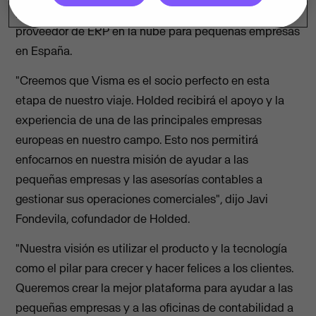
producto y consolidar su posición como el principal
proveedor de ERP en la nube para pequeñas empresas
en España.
"Creemos que Visma es el socio perfecto en esta
etapa de nuestro viaje. Holded recibirá el apoyo y la
experiencia de una de las principales empresas
europeas en nuestro campo. Esto nos permitirá
enfocarnos en nuestra misión de ayudar a las
pequeñas empresas y las asesorías contables a
gestionar sus operaciones comerciales", dijo Javi
Fondevila, cofundador de Holded.
"Nuestra visión es utilizar el producto y la tecnología
como el pilar para crecer y hacer felices a los clientes.
Queremos crear la mejor plataforma para ayudar a las
pequeñas empresas y a las oficinas de contabilidad a