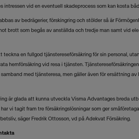
es intressen vid en eventuell skadeprocess som kan kosta båd
rabbas av bedrägerier, förskingring och stölder så är Förmöge
mot brott som begås av anställda och tredje man samt vid elek
 teckna en fullgod tjänstereseförsäkring för sin personal, uta
vata hemförsäkring vid resa i tjänsten. Tjänstereseförsäkringen
l i samband med tjänsteresa, men gäller även för ersättning a
ring är glada att kunna utveckla Visma Advantages breda utb
 har vi tagit fram tre försäkringslösningar som ger småföretag
betsliv, säger Fredrik Ottosson, vd på Adekvat Försäkring.
ntakta