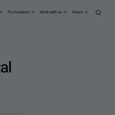
For investors
Work with us
News
al