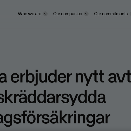
Who we are
Our companies
Our commitments
 erbjuder nytt avt
skräddarsydda
agsförsäkringar