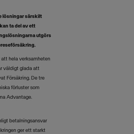
 lösningar särskilt
an ta del av ett
ringslösningarna utgörs
reseförsäkring.
r att hela verksamheten
är väldigt glada att
at Försäkring. De tre
iska förluster som
isma Advantage.
nligt betalningsansvar
ringen ger ett starkt