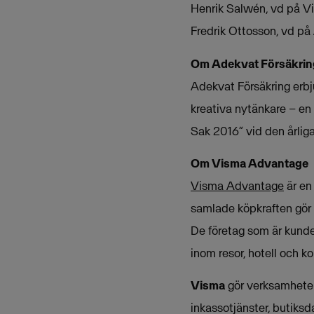
Henrik Salwén, vd på V
Fredrik Ottosson, vd på
Om Adekvat Försäkrin
Adekvat Försäkring erbj
kreativa nytänkare – en
Sak 2016” vid den årlig
Om Visma Advantage
Visma Advantage
är en
samlade köpkraften gör d
De företag som är kund
inom resor, hotell och k
Visma
gör verksamheter 
inkassotjänster, butiksd