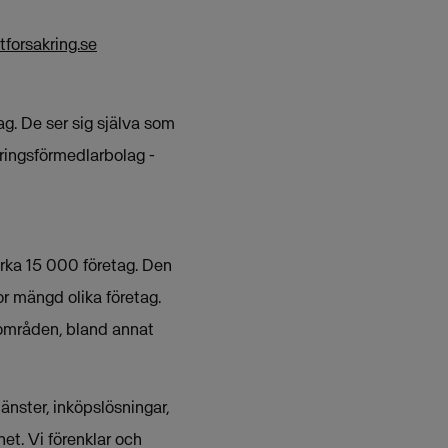
forsakring.se
g. De ser sig själva som
ringsförmedlarbolag -
rka 15 000 företag. Den
or mängd olika företag.
områden, bland annat
nster, inköpslösningar,
et. Vi förenklar och