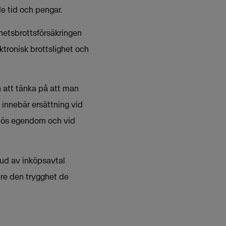
e tid och pengar.
nhetsbrottsförsäkringen
tronisk brottslighet och
n att tänka på att man
 innebär ersättning vid
v lös egendom och vid
ud av inköpsavtal
are den trygghet de