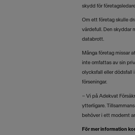
skydd för företagsledar
Om ett företag skulle d
värdefull. Den skyddar 
databrott.
Många företag missar att
inte omfattas av sin pri
olycksfall eller dödsfal
förseningar.
– Vi på Adekvat Försäk
ytterligare. Tillsammans
behöver i ett modernt ar
För mer information ko