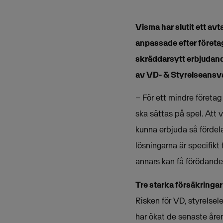
Visma har slutit ett av
anpassade efter företa
skräddarsytt erbjudande
av VD- & Styrelseansv
– För ett mindre företag
ska sättas på spel. Att v
kunna erbjuda så fördela
lösningarna är specifik
annars kan få förödande
Tre starka försäkringar
Risken för VD, styrelse
har ökat de senaste åren