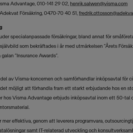
isma Advantage, 010-141 29 02,
henrik.salwen@visma.com
 Adekvat Försäkring, 0470-70 40 51,
fredrik.ottosson@adekvat
g
uder specialanpassade försäkringar, bland annat för småföreta
 självbild som bekräftades i år med utmärkelsen ”Årets Försäk
a galan ”Insurance Awards”.
 del av Visma-koncernen och samförhandlar inköpsavtal för ci
et möjligt att förhandla fram ett starkt erbjudande hos en st
er hos Visma Advantage erbjuds inköpsavtal inom ett 50-tal 
ontorsmaterial.
mer effektiva, genom att leverera programvara, outsourcingtjä
atalösningar samt IT-relaterad utveckling och konsultverksamh