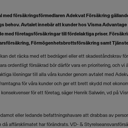
tal med försäkringsförmedlaren Adekvat Försäkring gällande
gs behov. Avtalet innebär att kunder hos Visma Advantage k
 med företagsförsäkringar till fördelaktiga priser. Försäk
arsförsäkring, Förmögenhetsbrottsförsäkring samt Tjänste
 kan det räcka med ett bedrägeri eller ett skadeståndskrav fö
ara ordentligt försäkrad bör därför vara en prioritering, och vi 
ktiga lösningar till alla våra kunder genom avtalet med Adekv
t framtagna för våra kunder och ger ett brett skydd mot ekonom
 konsekvenser för ett företag, säger Henrik Salwén, vd på V
ledamot eller ledande befattningshavare att drabbas av perso
 då affärsklimatet har förändrats. VD- & Styrelseansvarsförsäk