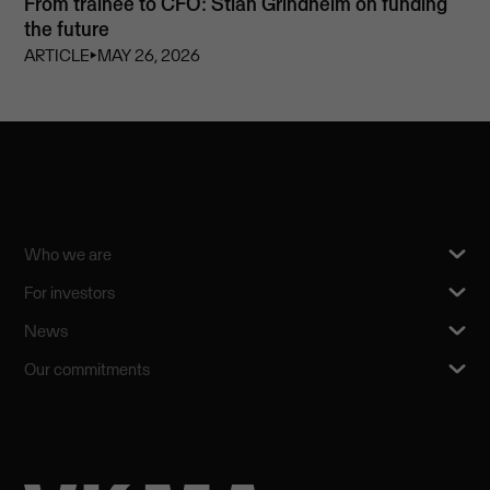
From trainee to CFO: Stian Grindheim on funding
the future
ARTICLE
⏵
MAY 26, 2026
Who we are
For investors
News
Our commitments