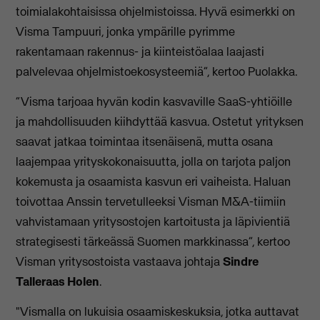
toimialakohtaisissa ohjelmistoissa. Hyvä esimerkki on
Visma Tampuuri, jonka ympärille pyrimme
rakentamaan rakennus- ja kiinteistöalaa laajasti
palvelevaa ohjelmistoekosysteemiä”, kertoo Puolakka.
“Visma tarjoaa hyvän kodin kasvaville SaaS-yhtiöille
ja mahdollisuuden kiihdyttää kasvua. Ostetut yrityksen
saavat jatkaa toimintaa itsenäisenä, mutta osana
laajempaa yrityskokonaisuutta, jolla on tarjota paljon
kokemusta ja osaamista kasvun eri vaiheista. Haluan
toivottaa Anssin tervetulleeksi Visman M&A-tiimiin
vahvistamaan yritysostojen kartoitusta ja läpivientiä
strategisesti tärkeässä Suomen markkinassa”, kertoo
Visman yritysostoista vastaava johtaja
Sindre
Talleraas Holen
.
"Vismalla on lukuisia osaamiskeskuksia, jotka auttavat