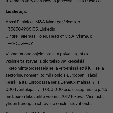
tukemaan yrityksen kasvua jatkossa”, lisää Puolakka.
Lisätietoja:
Anssi Puolakka, M&A Manager, Visma, p.
+358504905135,
LinkedIn
Sindre Talleraas Holen, Head of M&A, Visma, p.
+4793059469
Visma tarjoaa ohjelmistoja ja palveluja, jotka
yksinkertaistavat ja digitalisoivat keskeisiä
liiketoimintaprosesseja sekä yrityksissä että julkisella
sektorilla. Konserni toimii Pohjois-Euroopan lisäksi
Keski- ja Itä-Euroopassa sekä Benelux-maissa. Yli 11
000 työntekijää, yli 1 000 000 asiakassopimusta ja 1,5
mrd. euron liikevaihto vuonna 2019 tekevät Vismasta
yhden Euroopan johtavista ohjelmistoyhtiöistä.