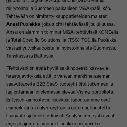
globaalia Mergers & Acquisitions (M&A) -tiimiä
rekrytoimalla Suomeen paikallisen M&A-päällikön.
Tehtävään on nimitetty kauppatieteiden maisteri
Anssi Puolakka
, joka aloitti tehtävässä joulukuussa.
Anssi on aiemmin toiminut M&A-tehtävissä KONEella
ja Total Specific Solutionsilla (TSS). TSS:llä Puolakka
vastasi yrityskaupoista ja investoinneista Suomessa,
Tanskassa ja Baltiassa.
“Tehtäväni on etsiä hyviä sekä nopeasti kasvavia
haastajayrityksiä että jo vahvan markkina-aseman
saavuttaneita B2B SaaS-tuoteyhtiöitä tukemaan ja
laajentamaan jo olemassa olevaa Visma-portfoliota.
Erityisen kiinnostavia lisäyksiä tarjontaamme ovat
esimerkiksi tekoälyn käyttöä ja automaatioastetta
lisäävät ohjelmistoratkaisut. Analysoimme jatkuvasti
myös laajentumismahdollisuuksia esimerkiksi