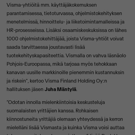
Visma-yhtiöitä mm. käyttäjäkokemuksen
parantamisessa, tietoturvassa, ohjelmistokehityksen
menetelmissä, hinnoittelu- ja liiketoimintamalleissa ja
HR-prosesseissa. Lisäksi osaamiskeskuksissa on lähes
1000 ohjelmistokehittäjää, joista Visma-yhtiöt voivat
saada tarvittaessa joustavasti lisää
tuotekehityskapasiteettia. Vismalla on vahva läsnäolo
Pohjois-Euroopassa, mikä tarjoaa myös tehokkaan
kanavan uusille markkinoille pienemmin kustannuksin
ja riskein", kertoo Visma Finland Holding Oy:n
hallituksen jäsen
Juha Mäntylä
.
“Odotan innolla mielenkiintoisia keskusteluja
suomalaisten yrittäjien kanssa. Rohkaisen
kiinnostuneita yrittäjiä olemaan yhteydessä ja kerron
mielelläni lisää Vismasta ja kuinka Visma voisi auttaa