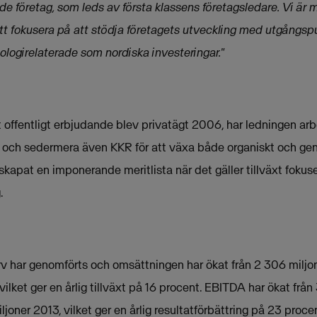
de företag, som leds av första klassens företagsledare. Vi är
t fokusera på att stödja företagets utveckling med utgångspu
ologirelaterade som nordiska investeringar."
ffentligt erbjudande blev privatägt 2006, har ledningen ar
och sedermera även KKR för att växa både organiskt och gen
kapat en imponerande meritlista när det gäller tillväxt fokuse
.
ärv har genomförts och omsättningen har ökat från 2 306 milj
 vilket ger en årlig tillväxt på 16 procent. EBITDA har ökat frå
ljoner 2013, vilket ger en årlig resultatförbättring på 23 proce