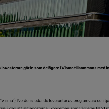
la investerare går in som delägare i Visma tillsammans med
“Visma”), Nordens ledande leverantör av programvara och tjä
gav i dag att aktieposterna i koncernen, som värderas till 21 m