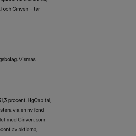
al och Cinven – tar
ngsbolag. Vismas
31,3 procent. HgCapital,
estera via en ny fond
ndet med Cinven, som
cent av aktierna,