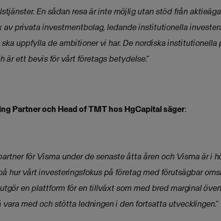
stjänster. En sådan resa är inte möjlig utan stöd från aktieäga
 av privata investmentbolag, ledande institutionella investe
i ska uppfylla de ambitioner vi har. De nordiska institutionell
h är ett bevis för vårt företags betydelse.”
ng Partner och Head of TMT hos HgCapital säger
:
partner för Visma under de senaste åtta åren och Visma är i h
på hur vårt investeringsfokus på företag med förutsägbar om
 utgör en plattform för en tillväxt som med bred marginal övert
 vara med och stötta ledningen i den fortsatta utvecklingen.”