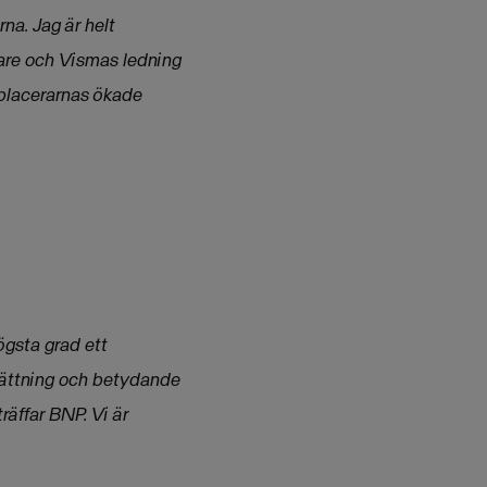
rna. Jag är helt
rare och Vismas ledning
a placerarnas ökade
ögsta grad ett
sättning och betydande
räffar BNP. Vi är