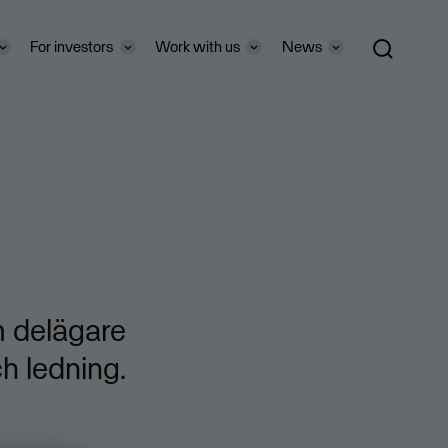
For investors
Work with us
News
m delägare
h ledning.