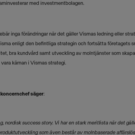
saminvesterar med investmentbolagen.
bär inga förändringar när det gäller Vismas ledning eller strat
sma enligt den befintliga strategin och fortsätta företagets s
litet, bra kundvård samt utveckling av molntjänster som skap
t vara kärnan i Vismas strategi.
 koncernchef säger
:
ig, nordisk success story. Vi har en stark meritlista när det gä
produktutveckling som även består av molnbaserade affärslö