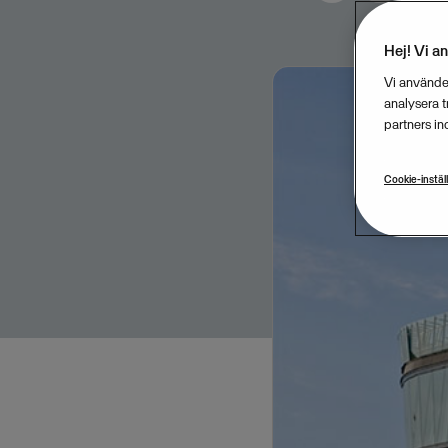
Hej! Vi a
Vi använder
analysera 
partners in
Cookie-instäl