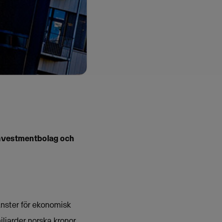
 investmentbolag och
nster för ekonomisk
iljarder norska kronor,