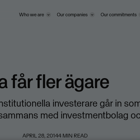
Who we are
Our companies
Our commitments
 får fler ägare
nstitutionella investerare går in so
illsammans med investmentbolag oc
APRIL 28, 2014
4
MIN READ