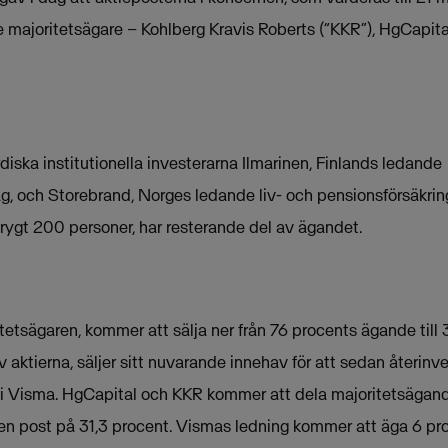
Tre majoritetsägare – Kohlberg Kravis Roberts (“KKR”), HgCapit
diska institutionella investerarna Ilmarinen, Finlands ledande
g, och Storebrand, Norges ledande liv- och pensionsförsäkri
rygt 200 personer, har resterande del av ägandet.
tetsägaren, kommer att sälja ner från 76 procents ägande till 
 aktierna, säljer sitt nuvarande innehav för att sedan återinv
na i Visma. HgCapital och KKR kommer att dela majoritetsäga
n post på 31,3 procent. Vismas ledning kommer att äga 6 pro