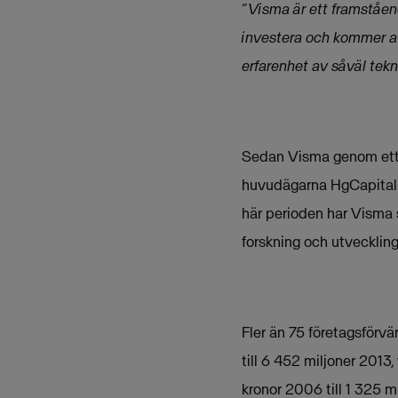
“Visma är ett framståen
investera och kommer at
erfarenhet av såväl tekn
Sedan Visma genom ett o
huvudägarna HgCapital 
här perioden har Visma s
forskning och utveckling
Fler än 75 företagsförv
till 6 452 miljoner 2013,
kronor 2006 till 1 325 mi