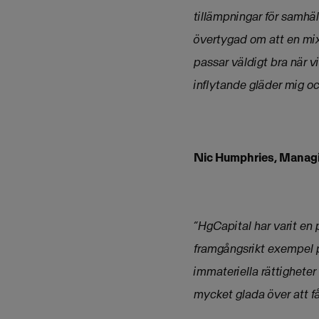
tillämpningar för samhäll
övertygad om att en mix
passar väldigt bra när v
inflytande gläder mig oc
Nic Humphries, Managi
“HgCapital har varit en 
framgångsrikt exempel 
immateriella rättigheter
mycket glada över att få