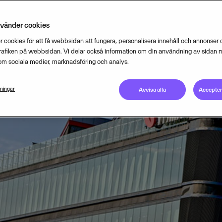
nvänder cookies
 cookies för att få webbsidan att fungera, personalisera innehåll och annonser o
trafiken på webbsidan. Vi delar också information om din användning av sidan 
om sociala medier, marknadsföring och analys.
lningar
Avvisa alla
Acceptera