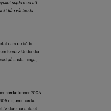
 mycket nöjda med att
nkt från vår breda
betat nära de båda
om förvärv. Under den
rad på anställningar,
oner norska kronor 2006
n 305 miljoner norska
nt. Vidare har antalet