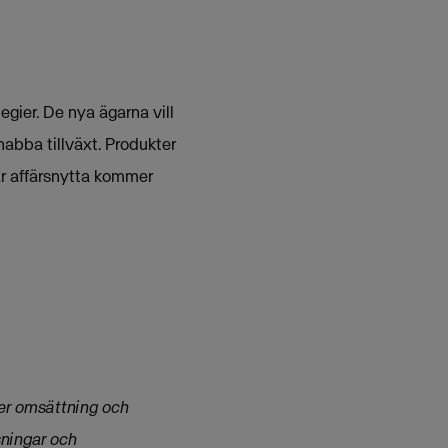
egier. De nya ägarna vill
nabba tillväxt. Produkter
ar affärsnytta kommer
ller omsättning och
sningar och