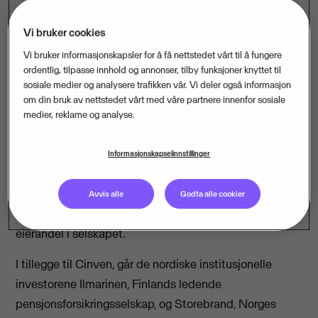
Vi bruker cookies
Nordiske institusjonelle investorer går inn som
Vi bruker informasjonskapsler for å få nettstedet vårt til å fungere
deleiere i Visma sammen med investeringsselskap
ordentlig, tilpasse innhold og annonser, tilby funksjoner knyttet til
og ledelsen i selskapet.
sosiale medier og analysere trafikken vår. Vi deler også informasjon
om din bruk av nettstedet vårt med våre partnere innenfor sosiale
Visma Group Holdings (Visma), Nordens ledende
medier, reklame og analyse.
leverandør av programvare og tjenester for økonomi og
administrasjon, kunngjør i dag at aksjepostene i
Informasjonskapselinnstillinger
selskapet, som verdsettes til NOK 21 milliarder, spres
på flere eiere. Tre majoritetseiere - Kohlberg Kravis
Avvis alle
Godta alle cookier
Roberts (KKR), HgCapital og Cinven, har nå lik
eierandel i selskapet.
I tillegge til Cinven, går de nordiske institusjonelle
investorene Ilmarinen, Finlands ledende
pensjonsforsikringsselskap, og Storebrand, Norges