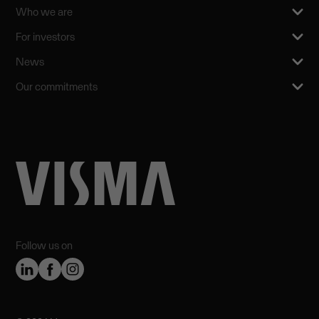
Who we are
For investors
News
Our commitments
Follow us on