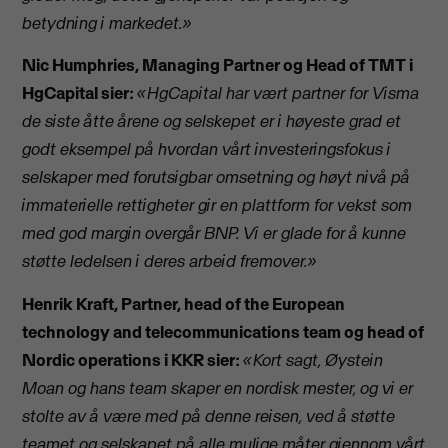
betydning i markedet.»
Nic Humphries, Managing Partner og Head of TMT i
HgCapital sier:
«HgCapital har vært partner for Visma
de siste åtte årene og selskepet er i høyeste grad et
godt eksempel på hvordan vårt investeringsfokus i
selskaper med forutsigbar omsetning og høyt nivå på
immaterielle rettigheter gir en plattform for vekst som
med god margin overgår BNP. Vi er glade for å kunne
støtte ledelsen i deres arbeid fremover.»
Henrik Kraft, Partner, head of the European
technology and telecommunications team og head of
Nordic operations i KKR sier:
«Kort sagt, Øystein
Moan og hans team skaper en nordisk mester, og vi er
stolte av å være med på denne reisen, ved å støtte
teamet og selskapet på alle mulige måter gjennom vårt