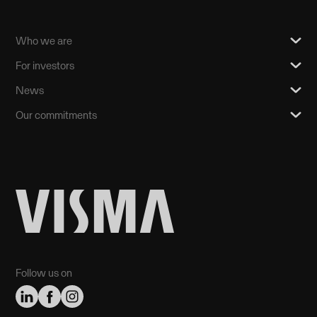
Who we are
For investors
News
Our commitments
Follow us on