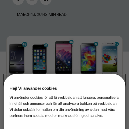
MARCH 13, 2014
2
MIN READ
Hej! Vi använder cookies
Vi använder cookies för att få webbsidan att fungera, personalisera
innehåll och annonser och för att analysera trafiken på webbsidan.
Visma förlänger och stärker sitt samarbete med
Vi delar också information om din användning av sidan med våra
Phone House, vilket innebär att Phone House nu kan
partners inom sociala medier, marknadsföring och analys.
hjälpa Vismas kunder att välja telefonilösning och