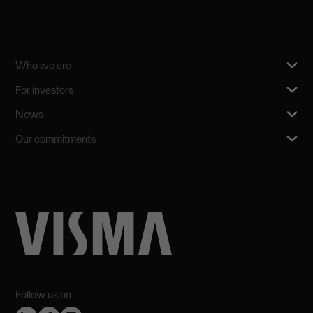
Who we are
For investors
News
Our commitments
Follow us on