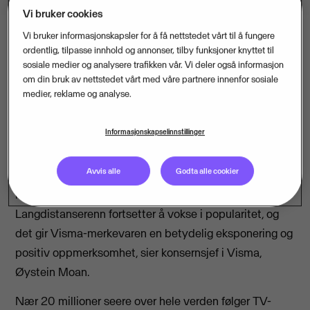
Vi bruker cookies
Vi bruker informasjonskapsler for å få nettstedet vårt til å fungere
ordentlig, tilpasse innhold og annonser, tilby funksjoner knyttet til
sosiale medier og analysere trafikken vår. Vi deler også informasjon
Visma forlenger sponsoravtalen med W
om din bruk av nettstedet vårt med våre partnere innenfor sosiale
Sportsmedia og fortsetter som tittelsponsor for
medier, reklame og analyse.
Visma Ski Classics. Visma har vært tittelsponsor for
mesterskapet i langdistanserenn siden 2015, og den
Informasjonskapselinnstillinger
nye avtalen gjelder til mai 2022.
Avvis alle
Godta alle cookier
- Sponsoratet av Visma Ski Classics de siste fire årene
har vært en suksesshistorie for Visma.
Langdistanserenn fortsetter å vokse i popularitet, og
det gir Visma-merkevaren en betydelig eksponering og
positiv oppmerksomhet, sier konsernsjef i Visma,
Øystein Moan.
Nær 20 millioner seere over hele verden følger TV-