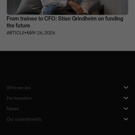
From trainee to CFO: Stian Grindheim on funding
the future
ARTICLE
⏵
MAY 26, 2026
Who we are
For investors
News
Our commitments