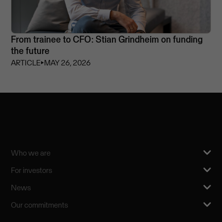
From trainee to CFO: Stian Grindheim on funding
the future
ARTICLE
⏵
MAY 26, 2026
Who we are
For investors
News
Our commitments