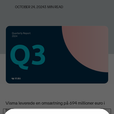
OCTOBER 24, 2024
3
MIN READ
Visma leverede en omsætning på 694 millioner euro i
tredje kvartal 2024, en vækst på 17 procent