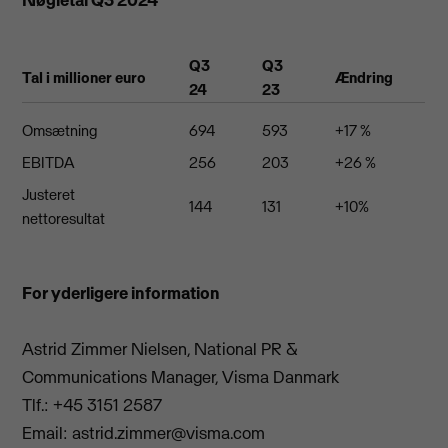
Nøgletal Q3 2024
Q3
Q3
Tal i millioner euro
Ændring
24
23
Omsætning
694
593
+17 %
EBITDA
256
203
+26 %
Justeret
144
131
+10%
nettoresultat
For yderligere information
Astrid Zimmer Nielsen, National PR &
Communications Manager, Visma Danmark
Tlf.: +45 3151 2587
Email:
astrid.zimmer@visma.com