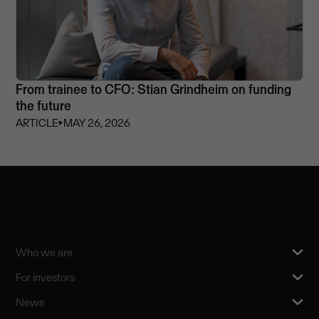
From trainee to CFO: Stian Grindheim on funding
the future
ARTICLE
⏵
MAY 26, 2026
Who we are
For investors
News