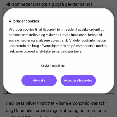
virksomheder. Det gør sig også gældende hos
softwarevirksomheden Visma, der med en målrettet
strategi opkøber virksomheder og gør dem til en del af
Vi bruger cookies
Visma-familien og et økosystem af cloudbaserede
Vi bruger cookies til, at få vores hjemmeside til at virke ordentligt,
softwareløsninger.
personalisere indhold og reklamer, tilbyde funktioner i forhold til
sociale medier og analysere vores traffik. Vi deler også information
vedrørende din brug af vores hjemmeside på vores sociale medier,
Nu opkøber Visma virksomheden Rackbeat, der har
i reklamer og med analytiske samarbejdspartnere.
udviklet et lagerstyringssystem til små og mellemstore
virksomheder. Systemet er bygget med henblik på at
Cookie - indstillinger
demokratisere lagerstyring og dermed give mindre
virksomheder adgang til forudsigelser, overblik og
Afvis alle
Accepter alle cookies
bedre mulighed for at kontrollere sine forsyningskæder,
som samlet skal styrke SMV’ernes konkurrenceevne.
Rackbeat bliver tilknyttet Visma e-conomic, der står
bag Danmarks førende regnskabsprogram med mere