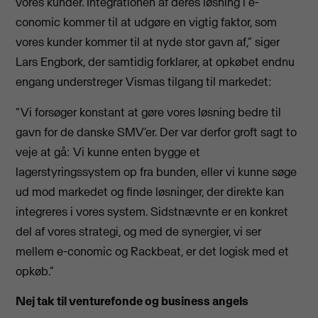
vores kunder. Integrationen af deres løsning i e-
conomic kommer til at udgøre en vigtig faktor, som
vores kunder kommer til at nyde stor gavn af,” siger
Lars Engbork, der samtidig forklarer, at opkøbet endnu
engang understreger Vismas tilgang til markedet:
“Vi forsøger konstant at gøre vores løsning bedre til
gavn for de danske SMV’er. Der var derfor groft sagt to
veje at gå: Vi kunne enten bygge et
lagerstyringssystem op fra bunden, eller vi kunne søge
ud mod markedet og finde løsninger, der direkte kan
integreres i vores system. Sidstnævnte er en konkret
del af vores strategi, og med de synergier, vi ser
mellem e-conomic og Rackbeat, er det logisk med et
opkøb.”
Nej tak til venturefonde og business angels