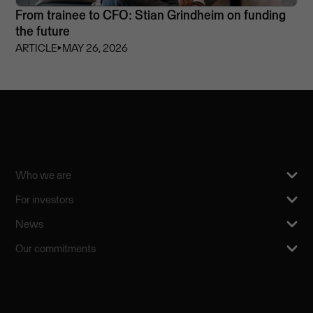
From trainee to CFO: Stian Grindheim on funding
the future
ARTICLE
⏵
MAY 26, 2026
Who we are
For investors
News
Our commitments