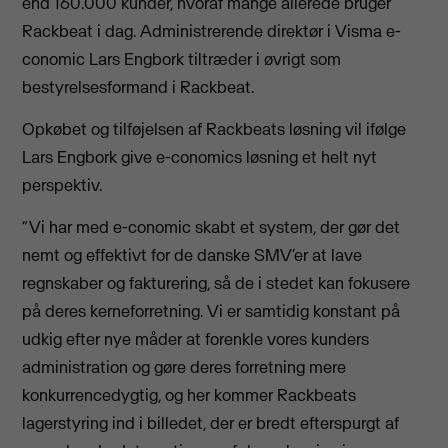
end 160.000 kunder, hvoraf mange allerede bruger
Rackbeat i dag. Administrerende direktør i Visma e-
conomic Lars Engbork tiltræder i øvrigt som
bestyrelsesformand i Rackbeat.
Opkøbet og tilføjelsen af Rackbeats løsning vil ifølge
Lars Engbork give e-conomics løsning et helt nyt
perspektiv.
“Vi har med e-conomic skabt et system, der gør det
nemt og effektivt for de danske SMV’er at lave
regnskaber og fakturering, så de i stedet kan fokusere
på deres kerneforretning. Vi er samtidig konstant på
udkig efter nye måder at forenkle vores kunders
administration og gøre deres forretning mere
konkurrencedygtig, og her kommer Rackbeats
lagerstyring ind i billedet, der er bredt efterspurgt af