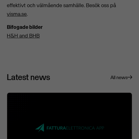
effektivt och
välmående sa
mhälle. Besök oss på
visma.se
.
Bifogade bilder
H&H and BHB
Latest news
All news