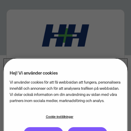
Hej! Vi använder cookies
Vi använder cookies för att få webbsidan att fungera, personalisera
innehåll och annonser och för att analysera trafiken på webbsidan.
Vi delar också information om din användning av sidan med våra
partners inom sociala medier, marknadsföring och analys.
Visma förvärvar de båda Berlin-baserade företagen
H&H och BuchhaltungsButler.
Cookie-inställningar
- Vi fortsätter vår europeiska tillväxtresa genom att