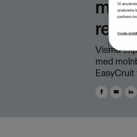
moln
Vi använder
analysera 
partners in
rekry
Cookie-instäl
Visma exp
med molnb
EasyCruit