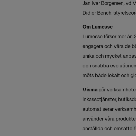
Jan Ivar Borgersen, vd 
Didier Bench, styrelse
Om Lumesse
Lumesse förser mer än 2
engagera och våra de bä
unika och mycket anpass
den snabba evolutionen 
möts både lokalt och gl
Visma
gör verksamheter 
inkassotjänster, butiksd
automatiserar verksamh
använder våra produkter
anställda och omsatte 8