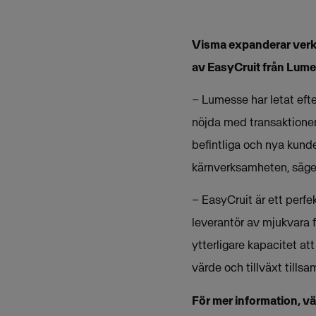
Visma expanderar verk
av EasyCruit från Lume
– Lumesse har letat efte
nöjda med transaktionen
befintliga och nya kund
kärnverksamheten, säger
– EasyCruit är ett perfe
leverantör av mjukvara 
ytterligare kapacitet at
värde och tillväxt tills
För mer information, v