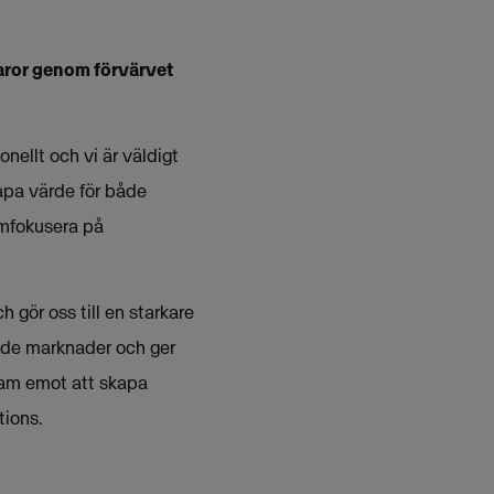
aror genom förvärvet
nellt och vi är väldigt
kapa värde för både
omfokusera på
 gör oss till en starkare
ande marknader och ger
fram emot att skapa
tions.