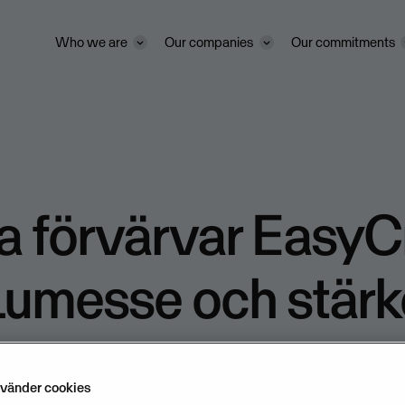
Who we are
Our companies
Our commitments
 förvärvar EasyC
Lumesse och stärk
ionen inom
nvänder cookies