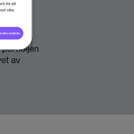
ch för att
med våra
 alla cookies
portföljen
et av