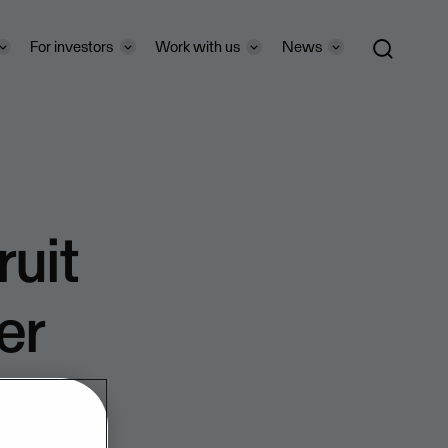
For investors
Work with us
News
ruit
er