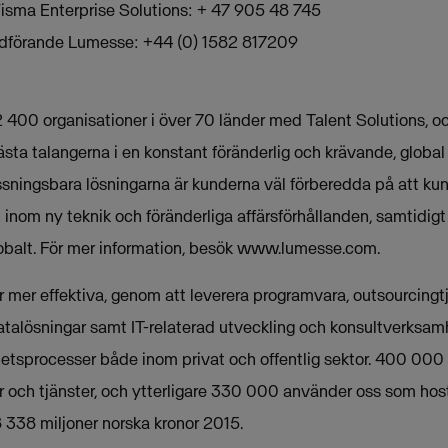
Visma Enterprise Solutions: + 47 905 48 745
ordförande Lumesse: +44 (0) 1582 817209
 400 organisationer i över 70 länder med Talent Solutions, oc
sta talangerna i en konstant föränderlig och krävande, glob
ningsbara lösningarna är kunderna väl förberedda på att kunn
inom ny teknik och föränderliga affärsförhållanden, samtidig
obalt. För mer information, besök www.lumesse.com.
mer effektiva, genom att leverera programvara, outsourcingtjä
atalösningar samt IT-relaterad utveckling och konsultverksamh
etsprocesser både inom privat och offentlig sektor. 400 000
 och tjänster, och ytterligare 330 000 använder oss som host
 338 miljoner norska kronor 2015.