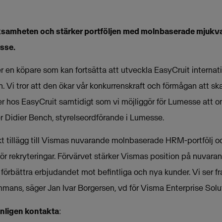
samheten och stärker portföljen med molnbaserade mjukv
sse.
r en köpare som kan fortsätta att utveckla EasyCruit internatio
. Vi tror att den ökar vår konkurrenskraft och förmågan att s
er hos EasyCruit samtidigt som vi möjliggör för Lumesse att 
 Didier Bench, styrelseordförande i Lumesse.
kt tillägg till Vismas nuvarande molnbaserade HRM-portfölj och
för rekryteringar. Förvärvet stärker Vismas position på nuvar
t förbättra erbjudandet mot befintliga och nya kunder. Vi ser 
ammans, säger Jan Ivar Borgersen, vd för Visma Enterprise Solu
änligen kontakta
: