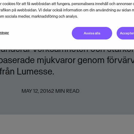
baserade
 cookies för att få webbsidan att fungera, personalisera innehåll och annonser o
trafiken på webbsidan. Vi delar också information om din användning av sidan 
om sociala medier, marknadsföring och analys.
teringslösningar
lningar
Avvisa alla
Acceptera
anderar verksamheten och stärker 
aserade mjukvaror genom förvärv
 från Lumesse.
MAY 12, 2016
2
MIN READ