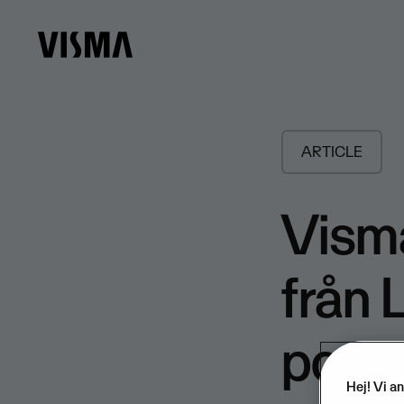
ARTICLE
Visma
från 
posit
Hej! Vi a