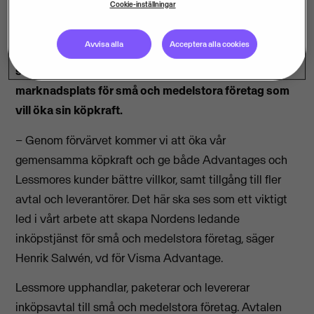
Cookie-inställningar
Visma Advantage har förvärvat det svenska
Avvisa alla
Acceptera alla cookies
inköpsbolaget Lessmore. Affären är ytterligare ett
steg i arbetet att skapa Nordens ledande
marknadsplats för små och medelstora företag som
vill öka sin köpkraft.
– Genom förvärvet kommer vi att öka vår
gemensamma köpkraft och ge både Advantages och
Lessmores kunder bättre villkor, samt tillgång till fler
avtal och leverantörer. Det här ska ses som ett viktigt
led i vårt arbete att skapa Nordens ledande
inköpstjänst för små och medelstora företag, säger
Henrik Salwén, vd för Visma Advantage.
Lessmore upphandlar, paketerar och levererar
inköpsavtal till små och medelstora företag. Avtalen