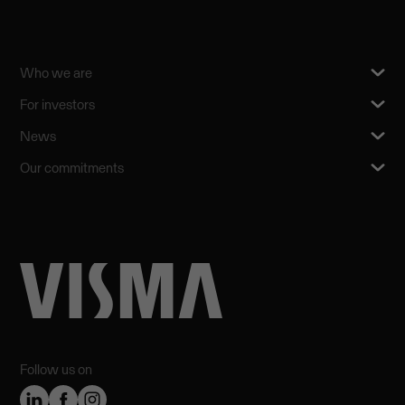
Who we are
For investors
News
Our commitments
Follow us on