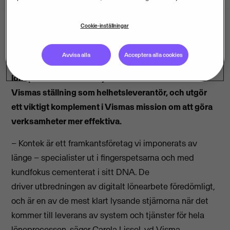
Cookie-inställningar
Visma förvärvar lönespecialisten Kontek med
Avvisa alla
Acceptera alla cookies
molnbaserade lösningar samt tjänster för hela
löneprocessen i sitt erbjudande. Förvärvet stärker
Vismas ställning som helhetsleverantör, och utgör
ett viktigt komplement i Vismas
mission om att göra
verksamheter mer effektiva.
– Kontek är ett framkantsföretag vi imponerats av
länge – specialister ut i fingerspetsarna och med
kundfokus cementerat i sitt DNA. De
driver utbredningen av digitalt lönearbete föredömligt,
och är en av de mest klart lysande stjärnorna när det
kommer till leverans av system och tjänster för hela
löneprocessen, säger Carola Lissel, vd Visma