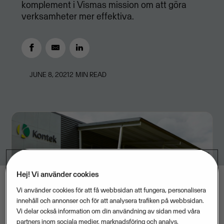
komplement i Vismas mission om att göra
verksamheter mer effektiva.
JUNE 8, 2021
2
MIN READ
Hej! Vi använder cookies
Vi använder cookies för att få webbsidan att fungera, personalisera
innehåll och annonser och för att analysera trafiken på webbsidan.
Vi delar också information om din användning av sidan med våra
partners inom sociala medier, marknadsföring och analys.