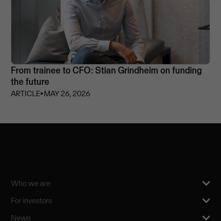
From trainee to CFO: Stian Grindheim on funding
the future
ARTICLE
⏵
MAY 26, 2026
Who we are
For investors
News