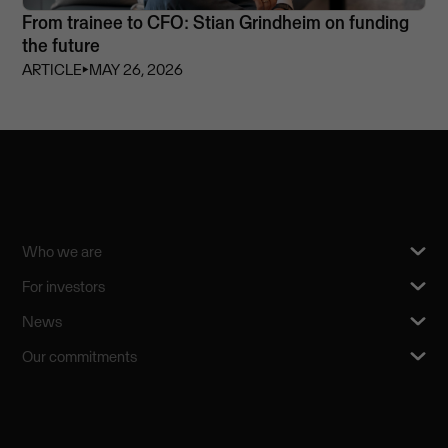
From trainee to CFO: Stian Grindheim on funding
the future
ARTICLE
⏵
MAY 26, 2026
Who we are
For investors
News
Our commitments